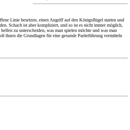
fene Linie besetzen, einen Angriff auf den Königsflügel starten und
den. Schach ist aber kompliziert, und so ist es nicht immer möglich,
ei helfen zu unterscheiden, was man spielen möchte und was man
soll ihnen die Grundlagen für eine gesunde Partieführung vermitteln
chlässigt und stattdessen irgendwelchen Luftschlössern nachjagt, wird
nungsphase und erläutert, wie man das Prinzip der Entwicklung
iven Testvideos kann man sein frisch erworbenes Wissen überprüfen
edback (also on mistakes) and further explanations.
nitial position - final position).
ou test your new knowledge and actively play the new opening.