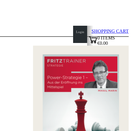
SHOPPING CART
Login
0
ITEMS
€0.00
top
✔
of
page
Home
page
New
Products
Authors
Openings
Contact
T
&
C
Privacy
Policy
about