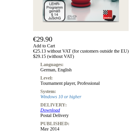
Subscription
Other
Ludwig
Boutique
Vouchers
€29.90
Add to Cart
€25.13 without VAT (for customers outside the EU)
$29.15 (without VAT)
Languages:
German
,
English
Level:
Tournament player
,
Professional
System:
Windows 10 or higher
DELIVERY:
Download
Postal Delivery
PUBLISHED:
May 2014