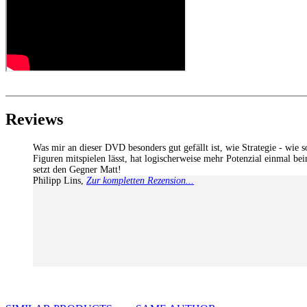
Assisted Analysis
Print notation and diagrams (for worksheets)
Reviews
Was mir an dieser DVD besonders gut gefällt ist, wie Strategie - wie 
Figuren mitspielen lässt, hat logischerweise mehr Potenzial einmal b
setzt den Gegner Matt!
Philipp Lins
,
Zur kompletten Rezension...