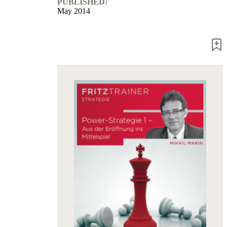
PUBLISHED:
packages
May 2014
Training
Opening
Middlegame
Endgame
Master
Class
World
Champion
Chess
Fritz&Chesster
60
Minutes
FritzTrainer
Starting
out
Beginner
products
ChessBase
Magazine
Magazine
Extra