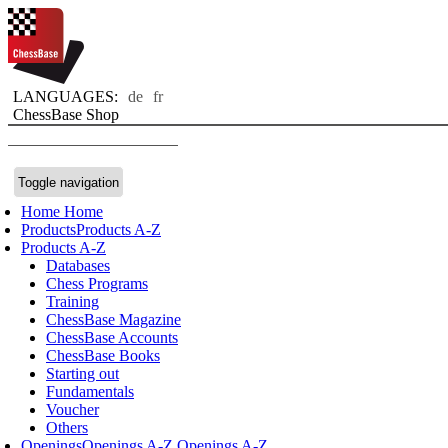
LANGUAGES:
de
fr
ChessBase Shop
Toggle navigation
Home
Home
Products
Products A-Z
Products A-Z
Databases
Chess Programs
Training
ChessBase Magazine
ChessBase Accounts
ChessBase Books
Starting out
Fundamentals
Voucher
Others
Openings
Openings A-Z
Openings A-Z