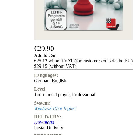
us
FAQ
licenses
Accessibility
Cookies
Management
Compliance
Hotline
€29.90
Chessbase
Add to Cart
Accounts
€25.13 without VAT (for customers outside the EU)
Membership
$29.15 (without VAT)
Ducats
Languages:
Chess
German
,
English
Programs
Level:
Fritz
Tournament player
,
Professional
ChessBase
System:
Program
Windows 10 or higher
Packages
DELIVERY:
Program
Download
Upgrade
Postal Delivery
Database
CB