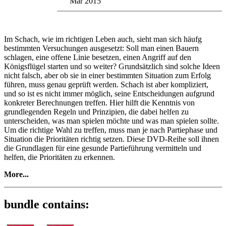
Mar 2015
Im Schach, wie im richtigen Leben auch, sieht man sich häufg
bestimmten Versuchungen ausgesetzt: Soll man einen Bauern
schlagen, eine offene Linie besetzen, einen Angriff auf den
Königsflügel starten und so weiter? Grundsätzlich sind solche Ideen
nicht falsch, aber ob sie in einer bestimmten Situation zum Erfolg
führen, muss genau geprüft werden. Schach ist aber kompliziert,
und so ist es nicht immer möglich, seine Entscheidungen aufgrund
konkreter Berechnungen treffen. Hier hilft die Kenntnis von
grundlegenden Regeln und Prinzipien, die dabei helfen zu
unterscheiden, was man spielen möchte und was man spielen sollte.
Um die richtige Wahl zu treffen, muss man je nach Partiephase und
Situation die Prioritäten richtig setzen. Diese DVD-Reihe soll ihnen
die Grundlagen für eine gesunde Partieführung vermitteln und
helfen, die Prioritäten zu erkennen.
More...
Power-Strategie 1 - Aus der Eröffnung ins Mittelspiel
bundle contains:
Im Schach, wie im richtigen Leben auch, sieht man sich häufg
bestimmten Versuchungen ausgesetzt: Soll man einen Bauern
schlagen, eine offene Linie besetzen, einen Angriff auf den