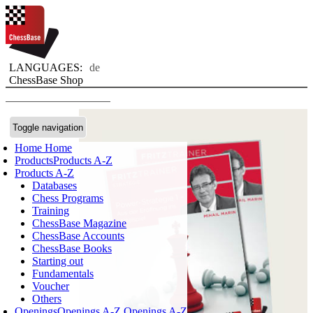
LANGUAGES:
de
ChessBase Shop
Toggle navigation
Home
Home
Products
Products A-Z
Products A-Z
Databases
Chess Programs
Training
ChessBase Magazine
ChessBase Accounts
ChessBase Books
Starting out
Fundamentals
Voucher
Others
Openings
Openings A-Z
Openings A-Z