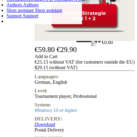
Authors
Authors
Shop assistant
Shop assistant
Support
Support
SHOPPING CART
Login
0
ITEMS
€0.00
€59.80
€29.90
✔
Add to Cart
€25.13 without VAT (for customers outside the EU)
$29.15 (without VAT)
Languages:
German
,
English
Level:
Tournament player
,
Professional
System:
Windows 10 or higher
DELIVERY:
Download
Postal Delivery