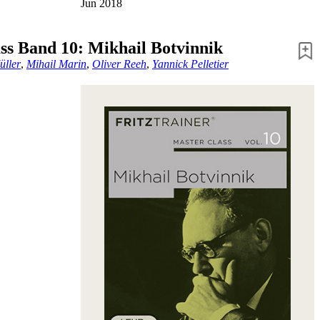
Jun 2018
ss Band 10: Mikhail Botvinnik
üller
,
Mihail Marin
,
Oliver Reeh
,
Yannick Pelletier