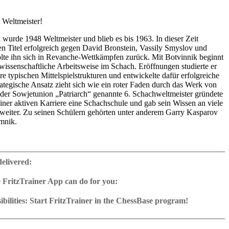
 Weltmeister!
 wurde 1948 Weltmeister und blieb es bis 1963. In dieser Zeit
nen Titel erfolgreich gegen David Bronstein, Vassily Smyslov und
olte ihn sich in Revanche-Wettkämpfen zurück. Mit Botvinnik beginnt
 wissenschaftliche Arbeitsweise im Schach. Eröffnungen studierte er
re typischen Mittelspielstrukturen und entwickelte dafür erfolgreiche
rategische Ansatz zieht sich wie ein roter Faden durch das Werk von
 der Sowjetunion „Patriarch“ genannte 6. Schachweltmeister gründete
ner aktiven Karriere eine Schachschule und gab sein Wissen an viele
 weiter. Zu seinen Schülern gehörten unter anderem Garry Kasparov
mnik.
igen Großmeister und Experten wie Yannick Pelletier, Mihail Marin,
arsten Müller anhand der Partien von Mihail Botvinnik, wie man im
delivered:
Eröffnungen erfolgreich bestreitet, welche Musterstrategien es in
uren gibt, wie man auch taktische Lösungen findet und wie man
 FritzTrainer App can do for you:
sten Regeln zum Gewinn bringt. Wer seine Partien auf positionellem
p for Windows
hst ohne taktisches Risiko zum Gewinn führen möchte, findet in den
ownload or on DVD
bilities: Start FritzTrainer in the ChessBase program!
il Botvinnik wertvolle Rezepte. Viele seiner Partien gehörten zu
h a running time of approx. 4-8 hrs.
run in the Fritztrainer app or in the ChessBase program with board
tischen Schachschule“ zur Grundausbildung junger Schachspieler in
ase: save and integrate Fritztrainer games into your own repertoire (in
tation and a large function bar
spielführung und sind auch heute noch als Wegweiser für eine
g or in ChessBase)
gine can be switched on at any time
e with all games and analyses can be opened directly.