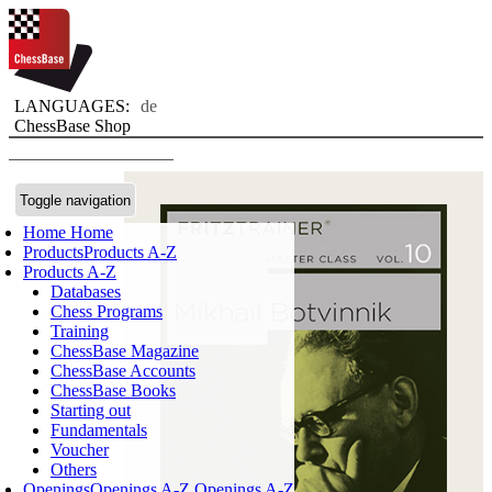
LANGUAGES:
de
ChessBase Shop
Toggle navigation
Home
Home
Products
Products A-Z
Products A-Z
Databases
Chess Programs
Training
ChessBase Magazine
ChessBase Accounts
ChessBase Books
Starting out
Fundamentals
Voucher
Others
Openings
Openings A-Z
Openings A-Z