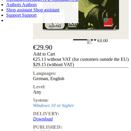
Authors
Authors
Shop assistant
Shop assistant
Support
Support
SHOPPING CART
Login
0
ITEMS
€0.00
€29.90
✔
Add to Cart
€25.13 without VAT (for customers outside the EU)
$29.15 (without VAT)
Languages:
German
,
English
Level:
Any
System:
Windows 10 or higher
DELIVERY:
Download
PUBLISHED: