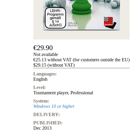
us
FAQ
licenses
Accessibility
Cookies
Management
Compliance
Hotline
€29.90
Chessbase
Not available
Accounts
€25.13 without VAT (for customers outside the EU)
Membership
$29.15 (without VAT)
Ducats
Languages:
Chess
English
Programs
Level:
Fritz
Tournament player
,
Professional
ChessBase
System:
Program
Windows 10 or higher
Packages
DELIVERY:
Program
Upgrade
PUBLISHED:
Database
Dec 2013
CB