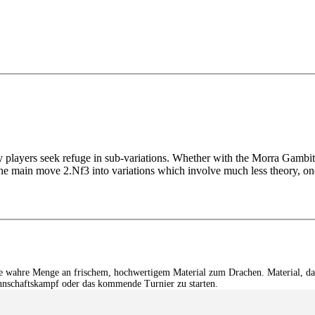
players seek refuge in sub-variations. Whether with the Morra Gambit (
 the main move 2.Nf3 into variations which involve much less theory, one
e wahre Menge an frischem, hochwertigem Material zum Drachen. Material, das 
nnschaftskampf oder das kommende Turnier zu starten.