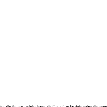
gen, die Schwarz spielen kann. Sie führt oft zu faszinierenden Stellung