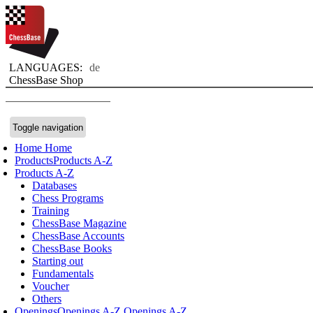
LANGUAGES:
de
ChessBase Shop
Toggle navigation
Home
Home
Products
Products A-Z
Products A-Z
Databases
Chess Programs
Training
ChessBase Magazine
ChessBase Accounts
ChessBase Books
Starting out
Fundamentals
Voucher
Others
Openings
Openings A-Z
Openings A-Z