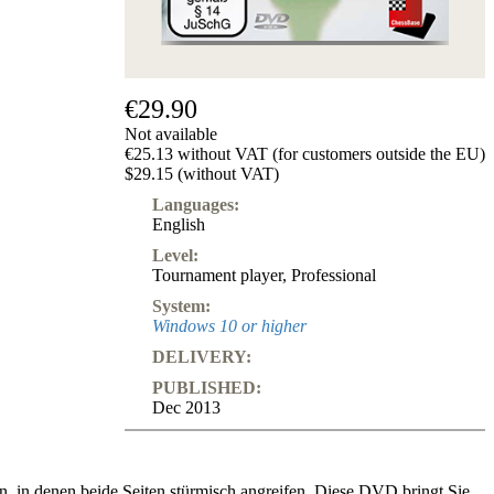
Subscription
Other
Ludwig
Boutique
€29.90
Vouchers
Not available
€25.13 without VAT (for customers outside the EU)
$29.15 (without VAT)
Languages:
English
Level:
Tournament player
,
Professional
System:
Windows 10 or higher
DELIVERY:
PUBLISHED:
Dec 2013
en, in denen beide Seiten stürmisch angreifen. Diese DVD bringt Sie