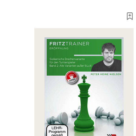
packages
Training
Opening
Middlegame
Endgame
Master
Class
World
Champion
Chess
Fritz&Chesster
60
Minutes
FritzTrainer
Starting
out
Beginner
products
ChessBase
Magazine
Magazine
Extra