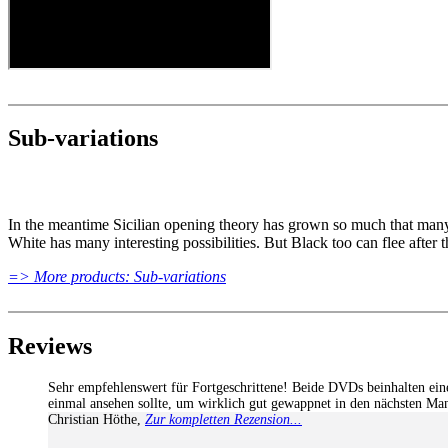
Print notation and diagrams (for worksheets)
Sub-variations
In the meantime Sicilian opening theory has grown so much that many 
White has many interesting possibilities. But Black too can flee after
=> More products: Sub-variations
Reviews
Sehr empfehlenswert für Fortgeschrittene! Beide DVDs beinhalten ein
einmal ansehen sollte, um wirklich gut gewappnet in den nächsten Ma
Christian Höthe
,
Zur kompletten Rezension...