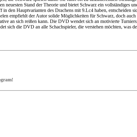
en neuesten Stand der Theorie und bietet Schwarz ein vollständiges und
in den Hauptvarianten des Drachens mit 9.Lc4 haben, entscheiden sich 
ielen empfiehlt der Autor solide Möglichkeiten für Schwarz, doch auch
tive an sich reißen kann. Die DVD wendet sich an motivierte Turnierspie
t sich die DVD an alle Schachspieler, die verstehen möchten, was den 
rogram!
ram with board graphics, notation and a large function bar
our own repertoire (in WebApp Opening or in ChessBase)
ses and key positions, the user has to enter the solution. With video fe
on
y.
the game
pening with autoplay, memorize variations and practise transformation (i
n the analysis board
erred to the ChessBase WebApp Fritz-online. In a match against Fritz y
ertoire
s