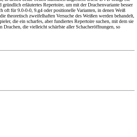
 gründlich erläutertes Repertoire, um mit der Drachenvariante besser
oft für 9.0-0-0, 9.g4 oder positionelle Varianten, in denen Weiß
 die theoretisch zweifelhaften Versuche des Weißen werden behandelt,
ler, die ein scharfes, aber fundiertes Repertoire suchen, mit dem sie
Drachen, die vielleicht schärfste aller Schacheröffnungen, so
edback (also on mistakes) and further explanations.
nitial position - final position).
ou test your new knowledge and actively play the new opening.