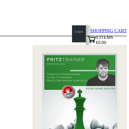
SHOPPING CART
Login
0
ITEMS
€0.00
top
✔
of
page
Home
page
New
Products
Authors
Openings
Contact
T
&
C
Privacy
Policy
about