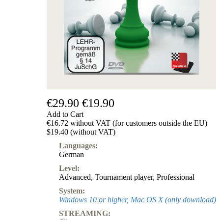
Subscription
Other
Ludwig
Boutique
Vouchers
€29.90
€19.90
Add to Cart
€16.72 without VAT (for customers outside the EU)
$19.40 (without VAT)
Languages:
German
Level:
Advanced
,
Tournament player
,
Professional
System:
Windows 10 or higher, Mac OS X (only download)
STREAMING: