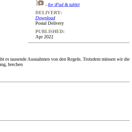
-
for iPad & tablet
DELIVERY:
Download
Postal Delivery
PUBLISHED:
Apr 2022
gibt es tausende Ausnahmen von den Regeln. Trotzdem müssen wir die
ung, brechen
o feedback (also on mistakes) and further explanations.