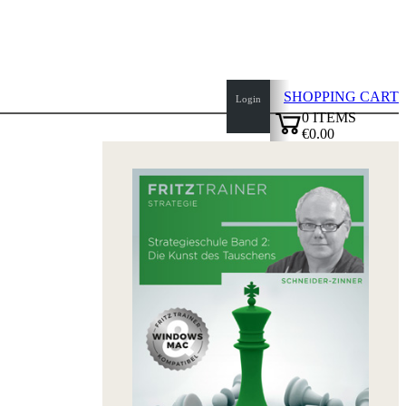
SHOPPING CART
Login
0
ITEMS
€0.00
top
✔
of
page
Home
page
New
Products
Authors
Openings
Contact
T
&
C
Privacy
Policy
about