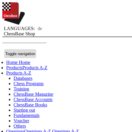
LANGUAGES:
de
ChessBase Shop
Toggle navigation
Home
Home
Products
Products A-Z
Products A-Z
Databases
Chess Programs
Training
ChessBase Magazine
ChessBase Accounts
ChessBase Books
Starting out
Fundamentals
Voucher
Others
Openings
Openings A-Z
Openings A-Z