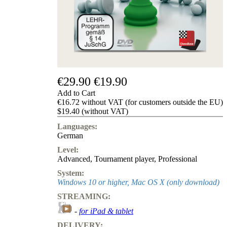
us
FAQ
licenses
Accessibility
Cookies
Management
Compliance
Hotline
€29.90
€19.90
Chessbase
Add to Cart
Accounts
€16.72 without VAT (for customers outside the EU)
Membership
$19.40 (without VAT)
Ducats
Languages:
Chess
German
Programs
Level:
Fritz
Advanced
,
Tournament player
,
Professional
ChessBase
System:
Program
Windows 10 or higher, Mac OS X (only download)
Packages
STREAMING:
Program
Upgrade
-
for iPad & tablet
Database
DELIVERY:
CB