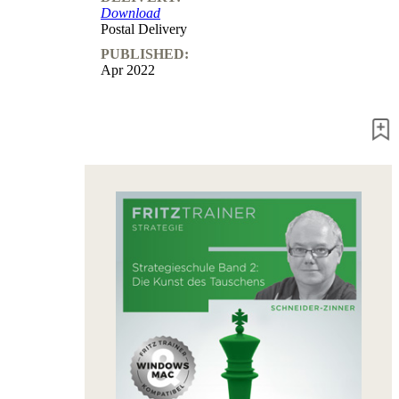
Download
packages
Postal Delivery
Training
PUBLISHED:
Opening
Apr 2022
Middlegame
Endgame
Master
Class
World
Champion
Chess
Fritz&Chesster
60
Minutes
FritzTrainer
Starting
out
Beginner
products
ChessBase
Magazine
Magazine
Extra