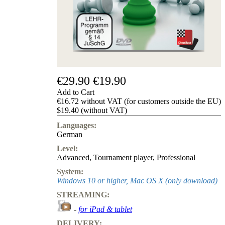
us
FAQ
licenses
Accessibility
Cookies
Management
Compliance
Hotline
€29.90
€19.90
Chessbase
Add to Cart
Accounts
€16.72 without VAT (for customers outside the EU)
Membership
$19.40 (without VAT)
Ducats
Languages:
Chess
German
Programs
Level:
Fritz
Advanced
,
Tournament player
,
Professional
ChessBase
System:
Program
Windows 10 or higher, Mac OS X (only download)
Packages
STREAMING:
Program
Upgrade
-
for iPad & tablet
Database
DELIVERY:
CB