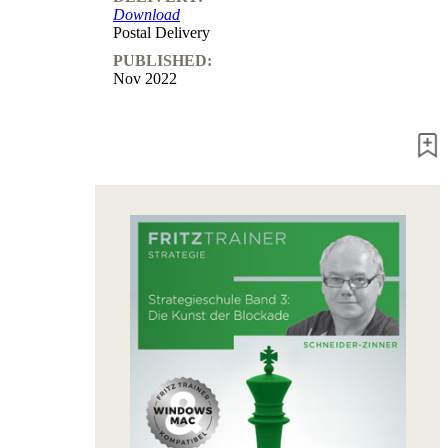
Download
packages
Postal Delivery
Training
PUBLISHED:
Opening
Nov 2022
Middlegame
Endgame
Master
Class
World
Champion
Chess
Fritz&Chesster
60
Minutes
FritzTrainer
Starting
out
Beginner
products
ChessBase
Magazine
Magazine
Extra