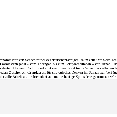
enommiertesten Schachtrainer des deutschsprachigen Raums auf ihre Seite geholt.
d somit kann jeder - vom Anfänger, bis zum Fortgeschrittenen – von seinen Erkl
erklärten Themen. Dadurch erkennt man, wie das aktuelle Wissen vor etlichen Ja
jedem Zuseher ein Grundgerüst für strategisches Denken im Schach zur Verfügung
ndervolle Arbeit als Trainer nicht auf meine heutige Spielstärke gekommen wär