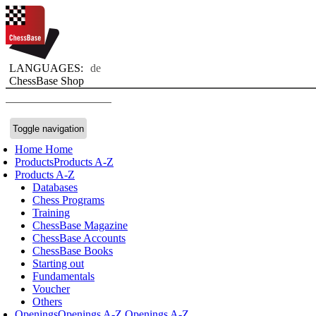
LANGUAGES:
de
ChessBase Shop
Toggle navigation
Home
Home
Products
Products A-Z
Products A-Z
Databases
Chess Programs
Training
ChessBase Magazine
ChessBase Accounts
ChessBase Books
Starting out
Fundamentals
Voucher
Others
Openings
Openings A-Z
Openings A-Z