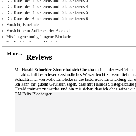
Die Kunst des Blockierens und Deblockierens 3
Die Kunst des Blockierens und Deblockierens 4
Die Kunst des Blockierens und Deblockierens 5
Die Kunst des Blockierens und Deblockierens 6
Vorsicht, Blockade!
Vorsicht beim Aufheben der Blockade
Misslungene und gelungene Blockade
Die Perfekte Springerblockade
Caruanas Springerblockade
More...
Blockade im Königsinder
Reviews
Französische Springerblockade
Blockade und Petrosians Qualitätsopfer
Mit Harald Schneider-Zinner hat sich Chessbase einen der zweifelslos r
Blockade und Isolani
Harald schafft es schwer verständliches Wissen leicht zu vermitteln un
Schachtrainer wertvolle Einblicke in die historische Entwicklung der 
Blockade und Hängende Bauern
Ich kann mit gutem Gewissen sagen, dass mit Haralds Strategieschule 
Blockade Extras
Harald trainiert zu werden und bin mir sicher, dass ich ohne seine wu
Die Dame als anfällige Blockadefigur
GM Felix Blohberger
Beseitigung der Blockadefigur
Blockade im Endspiel
Aufgaben
Beschreibung
Übung 1
Übung 2
Übung 3