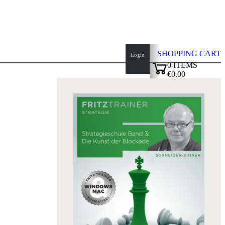
SHOPPING CART
Login
0
ITEMS
€0.00
top
✔
of
page
Home
page
New
Products
Authors
Openings
Contact
T
&
C
Privacy
Policy
about