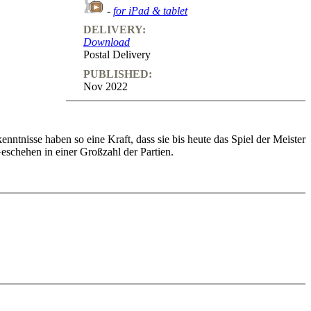
-
for iPad & tablet
DELIVERY:
Download
Postal Delivery
PUBLISHED:
Nov 2022
tnisse haben so eine Kraft, dass sie bis heute das Spiel der Meister
eschehen in einer Großzahl der Partien.
orm anhand neuer Weltklassepartien und Partien von Spielern und
erk wurden von seinen Schützlingen studiert und mehrfach im
o feedback (also on mistakes) and further explanations.