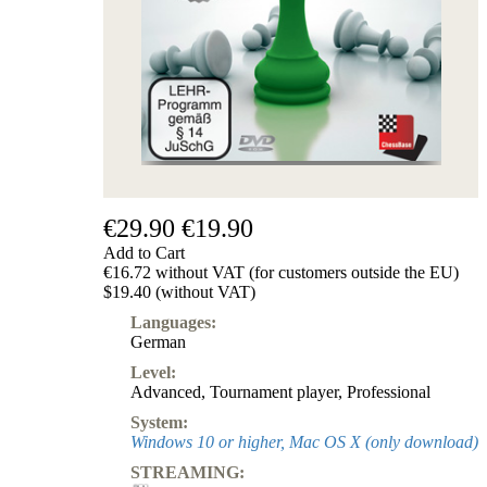
Subscription
Other
Ludwig
Boutique
Vouchers
€29.90
€19.90
Add to Cart
€16.72 without VAT (for customers outside the EU)
$19.40 (without VAT)
Languages:
German
Level:
Advanced
,
Tournament player
,
Professional
System:
Windows 10 or higher, Mac OS X (only download)
STREAMING: