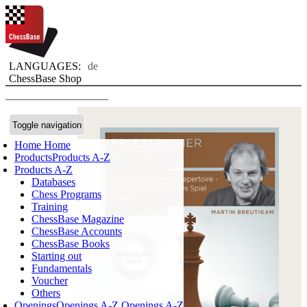
LANGUAGES:
de
ChessBase Shop
Toggle navigation
Home
Home
Products
Products A-Z
Products A-Z
Databases
Chess Programs
Training
ChessBase Magazine
ChessBase Accounts
ChessBase Books
Starting out
Fundamentals
Voucher
Others
Openings
Openings A-Z
Openings A-Z