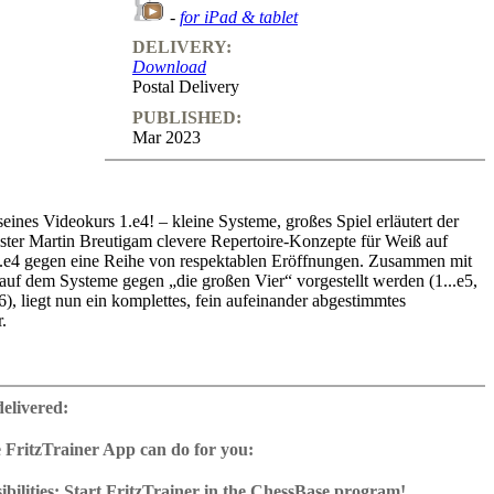
-
for iPad & tablet
DELIVERY:
Download
Postal Delivery
PUBLISHED:
Mar 2023
eines Videokurs 1.e4! – kleine Systeme, großes Spiel erläutert der
ister Martin Breutigam clevere Repertoire-Konzepte für Weiß auf
1.e4 gegen eine Reihe von respektablen Eröffnungen. Zusammen mit
auf dem Systeme gegen „die großen Vier“ vorgestellt werden (1...e5,
.c6), liegt nun ein komplettes, fein aufeinander abgestimmtes
.
Band finden sich Konzepte gegen die Skandinavische Verteidigung
xd5 3.Sf3), Pirc-Verteidigung (1.e4 d6 2.d4 Sf6 3.Sc3 g6 4.f4),
delivered:
ung (1.e4 g6 2.d4 Lg7 3.Sc3 und ggf. 4.f4), Gurgenidze- System
 3.Sc3 c6 4.f4 d5 5.e5), Alekhine-Verteidigung (1.e4 Sf6 2.e5 Sd5
 FritzTrainer App can do for you:
5.f4), Philidor-Verteidigung (1.e4 d6 2.d4 Sf6 3.Sc3 Sbd7 4.f4 bzw.
r App for Windows and Mac
wie Konzepte gegen verschiedene seltene Eröffnungen, u.a.
as download or on DVD
bilities: Start FritzTrainer in the ChessBase program!