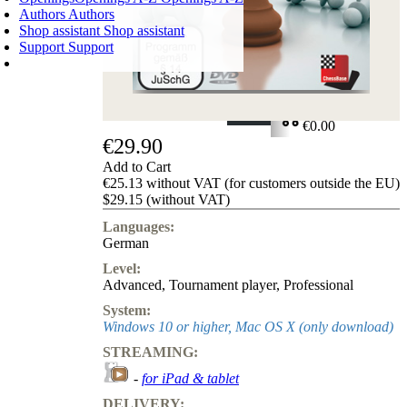
Authors
Authors
Shop assistant
Shop assistant
Support
Support
SHOPPING CART
Login
0
ITEMS
€0.00
€29.90
✔
Add to Cart
€25.13 without VAT (for customers outside the EU)
$29.15 (without VAT)
Languages:
German
Level:
Advanced
,
Tournament player
,
Professional
System:
Windows 10 or higher, Mac OS X (only download)
STREAMING:
-
for iPad & tablet
DELIVERY: