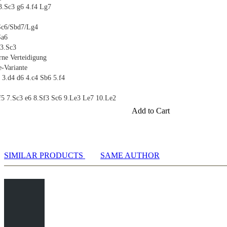
3.Sc3 g6 4.f4 Lg7
Sc6/Sbd7/Lg4
Sa6
 3.Sc3
rne Verteidigung
e-Variante
 3.d4 d6 4.c4 Sb6 5.f4
Lf5 7.Sc3 e6 8.Sf3 Sc6 9.Le3 Le7 10.Le2
Add to Cart
tene Systeme
gung: 1.e4 d6 2.d4 Sf6 3.Sc3 Sbd7/e5
tem: 1.e4 d6 2.d4 Sf6 3.Sc3 c6
eidigung: 1.e4 Sc6
SIMILAR PRODUCTS
SAME AUTHOR
e4