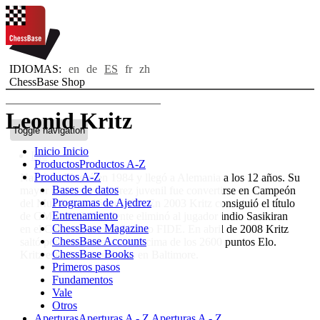
IDIOMAS:
en
de
ES
fr
zh
ChessBase Shop
Leonid Kritz
Toggle navigation
Inicio
Inicio
Bio
Productos
Productos A-Z
Productos A-Z
Nació en Moscú en 1984 y llegó a Alemania a los 12 años. Su
Bases de datos
mayor éxito en el ajedrez juvenil fue convertirse en Campeón
Programas de Ajedrez
del Mundo sub-16 en 1999. En 2003 Kritz consiguió el título
Entrenamiento
de GM y el año siguiente eliminó al jugador indio Sasikiran
ChessBase Magazine
en el Campeonato del Mundo FIDE. En abril de 2008 Kritz
ChessBase Accounts
saltó por vez primera por encima de los 2600 puntos Elo.
ChessBase Books
Kritz estudia matemáticas en Baltimore.
Primeros pasos
Fundamentos
Vale
Otros
Aperturas
Aperturas A - Z
Aperturas A - Z