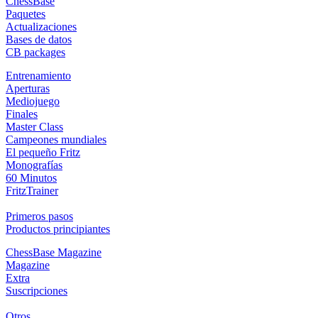
ChessBase
Paquetes
Actualizaciones
Bases de datos
CB packages
Entrenamiento
Aperturas
Mediojuego
Finales
Master Class
Campeones mundiales
El pequeño Fritz
Monografías
60 Minutos
FritzTrainer
Primeros pasos
Productos principiantes
ChessBase Magazine
Magazine
Extra
Suscripciones
Otros