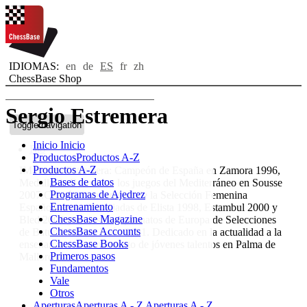
IDIOMAS:
en
de
ES
fr
zh
ChessBase Shop
Sergio Estremera
Toggle navigation
Inicio
Inicio
Bio
Productos
Productos A-Z
Productos A-Z
IM Sergio Estremera: Campeón de España en Zamora 1996,
Bases de datos
Medalla de Bronce en los juegos del Mediterráneo en Sousse
Programas de Ajedrez
2007.Capitán y entrenador de la Selección Femenina
Entrenamiento
Española en la Olimpiadas de Elista 1998, Estambul 2000 y
ChessBase Magazine
Bled 2002 y en los Campeonatos de Europa de Selecciones
ChessBase Accounts
de Batumi 1999 y León 2001. Dedicado en la actualidad a la
ChessBase Books
enseñanza y entrenamiento de jóvenes talentos en Palma de
Primeros pasos
Mallorca.
Fundamentos
Vale
Otros
Aperturas
Aperturas A - Z
Aperturas A - Z