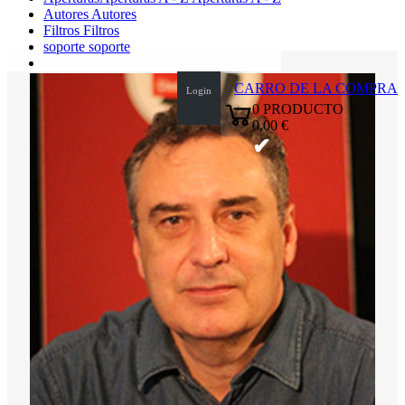
Autores
Autores
Filtros
Filtros
soporte
soporte
CARRO DE LA COMPRA
Login
0
PRODUCTO
0,00 €
✔