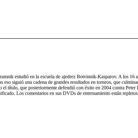
amnik estudió en la escuela de ajedrez Botvinnik-Kasparov. A los 16 añ
Tras eso siguió una cadena de grandes resultados en torneos, que culmi
do el título, que posteriormente defendió con éxito en 2004 contra Pet
ificado. Los comentarios en sus DVDs de entrenamiento están repletos de