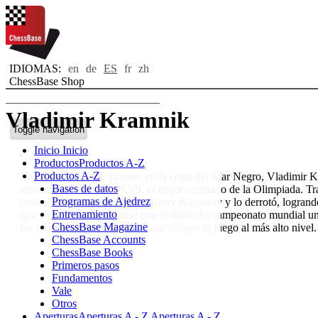
IDIOMAS:
en
de
ES
fr
zh
ChessBase Shop
Vladimir Kramnik
Toggle navigation
Inicio
Inicio
Bio
Productos
Productos A-Z
Productos A-Z
Nacido en 1975 en Tuapse, en la costa del Mar Negro, Vladimir Kr
Bases de datos
sensacional marcador 8.5/9, el mejor resultado de la Olimpiada. 
Programas de Ajedrez
contra la leyenda del ajedrez Garry Kasparov y lo derrotó, logran
Entrenamiento
quien derrotó para hacerse con el título del campeonato mundial un
ChessBase Magazine
los procesos de pensamiento que dirigen el juego al más alto nivel.
ChessBase Accounts
ChessBase Books
Primeros pasos
Fundamentos
Vale
Otros
Aperturas
Aperturas A - Z
Aperturas A - Z