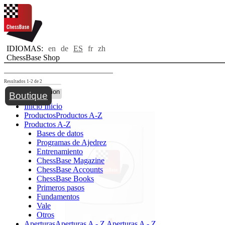
IDIOMAS:
en
de
ES
fr
zh
ChessBase Shop
Resultados 1-2 de 2
Toggle navigation
Boutique
Inicio
Inicio
Productos
Productos A-Z
Productos A-Z
Bases de datos
Programas de Ajedrez
Entrenamiento
ChessBase Magazine
ChessBase Accounts
ChessBase Books
Primeros pasos
Fundamentos
Vale
Otros
Aperturas
Aperturas A - Z
Aperturas A - Z