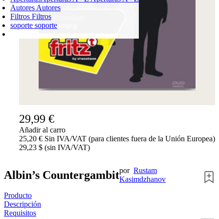
Autores
Autores
Filtros
Filtros
soporte
soporte
CARRO DE LA COMPRA
Login
0
PRODUCTO
0,00 €
✔
29,99 €
Añadir al carro
25,20 € Sin IVA/VAT (para clientes fuera de la Unión Europea)
29,23 $ (sin IVA/VAT)
por
Rustam
Albin’s Countergambit
Kasimdzhanov
Producto
Descripción
Requisitos