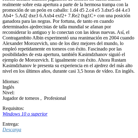
realmente sobre esta apertura a parte de la hermosa trampa con la
promoción de un peón en caballo: 1.d4 d5 2.c4 e5 3.dxe5 d4 4.e3
Ab4+ 5.Ad2 dxe3 6.Axb4 exf2+ 7.Re2 fxg1C+ con una posición
ganadora para las negras. Por fortuna, de tanto en cuando
determinados ajedrecistas de talla mundial se afanan por
reconsiderar lo antiguo y lo conectan con las ideas nuevas. Así, el
Contragambito Albin experimentó una reanimación en 2004 cuando
Alexander Morozevich, uno de los diez mejores del mundo, lo
empleó repetidamente en torneos con éxito. Fascinado por las
posibilidades de esta apertura, también Kasimdzhanov siguió el
ejemplo de Morozevich. E igualmente con éxito. Ahora Rustam
Kasimdzhanov le presenta su experiencia en el ajedrez del más alto
nivel en los últimos años, durante casi 3,5 horas de vídeo. En inglés.
Idiomas:
Inglés
Nivel:
Jugador de torneos
,
Profesional
Requisitos:
Windows 10 o superior
Entrega:
Descarga