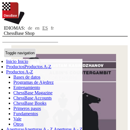
IDIOMAS:
de
en
ES
fr
ChessBase Shop
Toggle navigation
Inicio
Inicio
Productos
Productos A-Z
Productos A-Z
Bases de datos
Programas de Ajedrez
Entrenamiento
ChessBase Magazine
ChessBase Accounts
ChessBase Books
Primeros pasos
Fundamentos
Vale
Otros
Aperturas
Aperturas A - Z
Aperturas A - Z