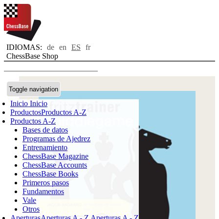
IDIOMAS:
de
en
ES
fr
ChessBase Shop
Toggle navigation
Inicio
Inicio
Productos
Productos A-Z
Productos A-Z
Bases de datos
Programas de Ajedrez
Entrenamiento
ChessBase Magazine
ChessBase Accounts
ChessBase Books
Primeros pasos
Fundamentos
Vale
Otros
Aperturas
Aperturas A - Z
Aperturas A - Z