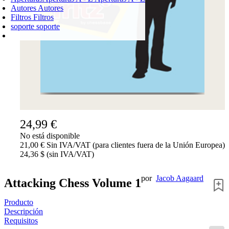
Autores
Autores
Filtros
Filtros
soporte
soporte
CARRO DE LA COMPRA
Login
0
PRODUCTO
0,00 €
✔
24,99 €
No está disponible
21,00 € Sin IVA/VAT (para clientes fuera de la Unión Europea)
24,36 $ (sin IVA/VAT)
por
Jacob Aagaard
Attacking Chess Volume 1
Producto
Descripción
Requisitos