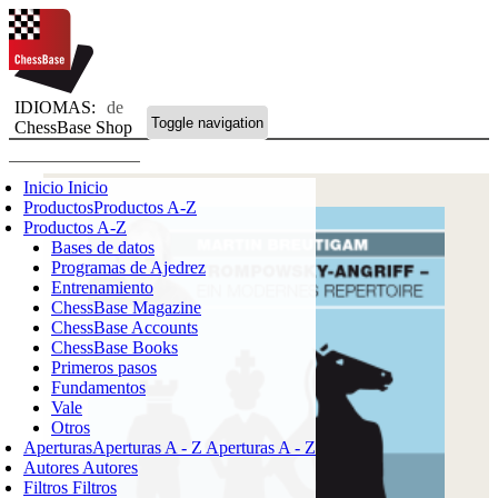
IDIOMAS:
de
Toggle navigation
ChessBase Shop
Inicio
Inicio
Productos
Productos A-Z
Productos A-Z
Bases de datos
Programas de Ajedrez
Entrenamiento
ChessBase Magazine
ChessBase Accounts
ChessBase Books
Primeros pasos
Fundamentos
Vale
Otros
Aperturas
Aperturas A - Z
Aperturas A - Z
Autores
Autores
Filtros
Filtros