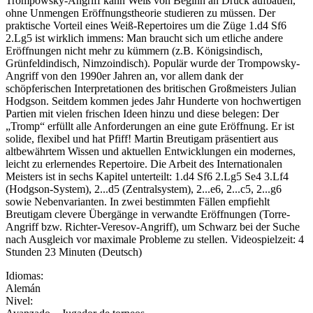
Trompowsky-Angriff kann Weiß von Beginn an Druck aufbauen,
ohne Unmengen Eröffnungstheorie studieren zu müssen. Der
praktische Vorteil eines Weiß-Repertoires um die Züge 1.d4 Sf6
2.Lg5 ist wirklich immens: Man braucht sich um etliche andere
Eröffnungen nicht mehr zu kümmern (z.B. Königsindisch,
Grünfeldindisch, Nimzoindisch). Populär wurde der Trompowsky-
Angriff von den 1990er Jahren an, vor allem dank der
schöpferischen Interpretationen des britischen Großmeisters Julian
Hodgson. Seitdem kommen jedes Jahr Hunderte von hochwertigen
Partien mit vielen frischen Ideen hinzu und diese belegen: Der
„Tromp“ erfüllt alle Anforderungen an eine gute Eröffnung. Er ist
solide, flexibel und hat Pfiff! Martin Breutigam präsentiert aus
altbewährtem Wissen und aktuellen Entwicklungen ein modernes,
leicht zu erlernendes Repertoire. Die Arbeit des Internationalen
Meisters ist in sechs Kapitel unterteilt: 1.d4 Sf6 2.Lg5 Se4 3.Lf4
(Hodgson-System), 2...d5 (Zentralsystem), 2...e6, 2...c5, 2...g6
sowie Nebenvarianten. In zwei bestimmten Fällen empfiehlt
Breutigam clevere Übergänge in verwandte Eröffnungen (Torre-
Angriff bzw. Richter-Veresov-Angriff), um Schwarz bei der Suche
nach Ausgleich vor maximale Probleme zu stellen. Videospielzeit: 4
Stunden 23 Minuten (Deutsch)
Idiomas:
Alemán
Nivel: