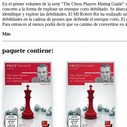
En el primer volumen de la serie "The Chess Players Mating Guide" se 
concreto a la forma de explotar un enroque corto debilitado. Se abarc
identifique y explote las debilidades. El MI Robert Ris ha realizado un
debilidades en la cadena de peones que defiende el enroque corto. El m
Para entonces al menos podrá decir que va camino de convertirse en un
Más
DVD 1
• Metraje de vídeo: 5 horas (Inglés)
paquete contiene:
• Entrenamiento interactivo con comentarios a las respuestas con víde
• Base de datos de entrenamiento exclusiva con ejemplos de mates
• Incluye ChessBase 12 Reader
DVD 2
• Metraje de vídeo: 5 horas (Inglés)
• Entrenamiento interactivo con comentarios a las respuestas con víde
• Base de datos de entrenamiento exclusiva con más ejemplos
• Incluye ChessBase 12 Reader