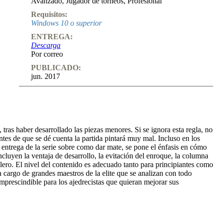
Avanzado
,
Jugador de torneos
,
Profesional
Requisitos:
Windows 10 o superior
ENTREGA:
Descarga
Por correo
PUBLICADO:
jun. 2017
tras haber desarrollado las piezas menores. Si se ignora esta regla, no
ntes de que se dé cuenta la partida pintará muy mal. Incluso en los
a entrega de la serie sobre como dar mate, se pone el énfasis en cómo
incluyen la ventaja de desarrollo, la evitación del enroque, la columna
ablero. El nivel del contenido es adecuado tanto para principiantes como
a cargo de grandes maestros de la elite que se analizan con todo
Imprescindible para los ajedrecistas que quieran mejorar sus