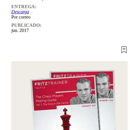
Entrenamiento
ENTREGA:
Aperturas
Descarga
Mediojuego
Por correo
Finales
Master
PUBLICADO:
Class
jun. 2017
Campeones
mundiales
El
pequeño
Fritz
Monografías
60
Minutos
FritzTrainer
Primeros
pasos
Productos
principiantes
ChessBase
Magazine
Magazine
Extra