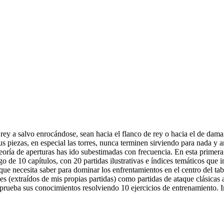
ey a salvo enrocándose, sean hacia el flanco de rey o hacia el de dama, 
s piezas, en especial las torres, nunca terminen sirviendo para nada y a
 teoría de aperturas has ido subestimadas con frecuencia. En esta primer
go de 10 capítulos, con 20 partidas ilustrativas e índices temáticos que 
o que necesita saber para dominar los enfrentamientos en el centro del t
es (extraídos de mis propias partidas) como partidas de ataque clásicas 
a prueba sus conocimientos resolviendo 10 ejercicios de entrenamiento. 