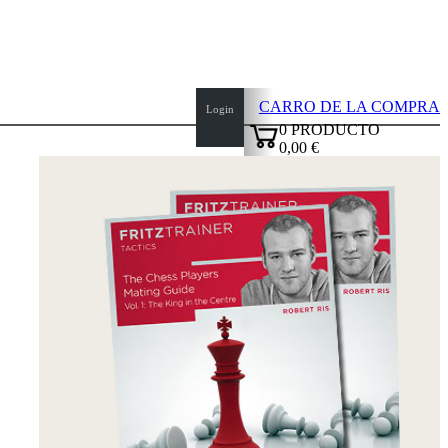
CARRO DE LA COMPRA
Login
0
PRODUCTO
0,00 €
top
✔
of
page
Inicio
Novedades
Autores
Aperturas
Credenciales
TDC
Política
de
privacidad
sobre
nosotros
FAQ
licencias