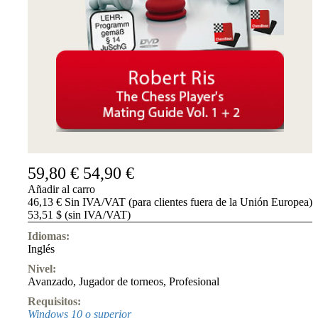
Accessibility
Cookies
Management
Compliance
Hotline
Chessbase
Accounts
Suscripción
Ducados
Programas
de
59,80 €
54,90 €
ajedrez
Añadir al carro
Fritz
46,13 € Sin IVA/VAT (para clientes fuera de la Unión Europea)
53,51 $ (sin IVA/VAT)
ChessBase
Paquetes
Idiomas:
Actualizaciones
Inglés
Bases
de
Nivel:
datos
Avanzado
,
Jugador de torneos
,
Profesional
CB
Requisitos:
packages
Windows 10 o superior