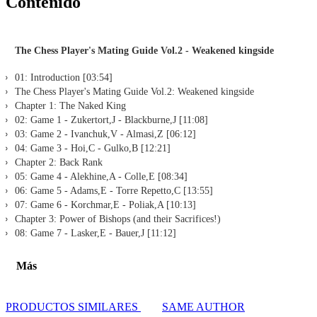
Contenido
The Chess Player's Mating Guide Vol.2 - Weakened kingside
01: Introduction [03:54]
The Chess Player's Mating Guide Vol.2: Weakened kingside
Chapter 1: The Naked King
02: Game 1 - Zukertort,J - Blackburne,J [11:08]
03: Game 2 - Ivanchuk,V - Almasi,Z [06:12]
04: Game 3 - Hoi,C - Gulko,B [12:21]
Chapter 2: Back Rank
05: Game 4 - Alekhine,A - Colle,E [08:34]
06: Game 5 - Adams,E - Torre Repetto,C [13:55]
07: Game 6 - Korchmar,E - Poliak,A [10:13]
Chapter 3: Power of Bishops (and their Sacrifices!)
08: Game 7 - Lasker,E - Bauer,J [11:12]
09: Game 8 - Nimzowitsch,A - Tarrasch,S [10:59]
10: Game 9 - Spassky,B - Tal,M [15:11]
Más
11: Game 10 - Rotlewi,G - Rubinstein,A [10:49]
12: Game 11 - Euwe,M - Keres,P [18:11]
Chapter 4: Weakness f2/f7
PRODUCTOS SIMILARES
SAME AUTHOR