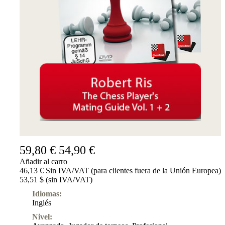
Suscripciones
Otros
Ludwig
Boutique
Bonos
de
regalo
59,80 €
54,90 €
Añadir al carro
46,13 € Sin IVA/VAT (para clientes fuera de la Unión Europea)
53,51 $ (sin IVA/VAT)
Idiomas:
Inglés
Nivel: