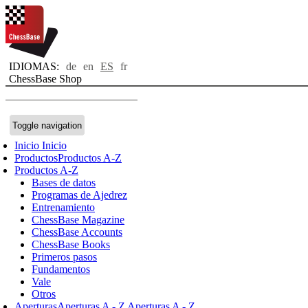
IDIOMAS:
de
en
ES
fr
ChessBase Shop
Toggle navigation
Inicio
Inicio
Productos
Productos A-Z
Productos A-Z
Bases de datos
Programas de Ajedrez
Entrenamiento
ChessBase Magazine
ChessBase Accounts
ChessBase Books
Primeros pasos
Fundamentos
Vale
Otros
Aperturas
Aperturas A - Z
Aperturas A - Z