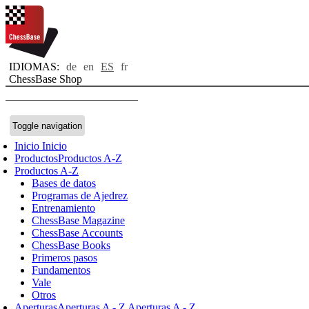
IDIOMAS:
de
en
ES
fr
ChessBase Shop
Toggle navigation
Inicio
Inicio
Productos
Productos A-Z
Productos A-Z
Bases de datos
Programas de Ajedrez
Entrenamiento
ChessBase Magazine
ChessBase Accounts
ChessBase Books
Primeros pasos
Fundamentos
Vale
Otros
Aperturas
Aperturas A - Z
Aperturas A - Z