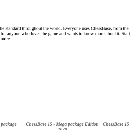
 the standard throughout the world. Everyone uses ChessBase, from the
e for anyone who loves the game and wants to know more about it. Start
 more.
 package
ChessBase 15 - Mega package Edition
ChessBase 15 
2020