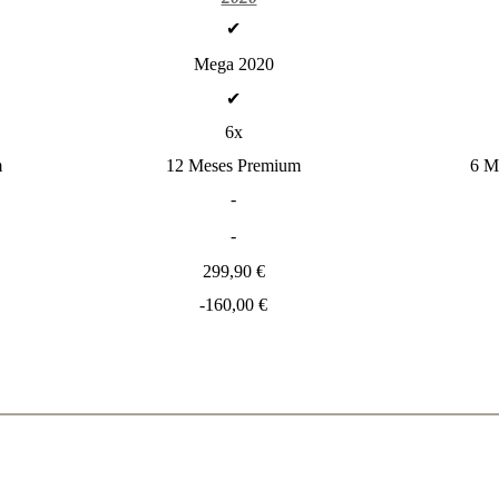
✔
Mega 2020
✔
6x
m
12 Meses Premium
6 M
-
-
299,90 €
-160,00 €