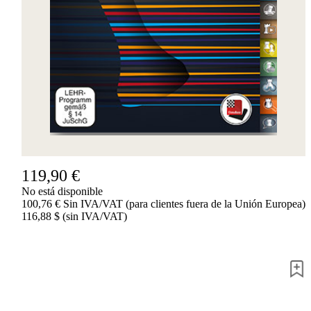
Accessibility
Cookies
Management
Compliance
Hotline
Chessbase
Accounts
Suscripción
Ducados
Programas
de
119,90 €
ajedrez
Fritz
No está disponible
100,76 € Sin IVA/VAT (para clientes fuera de la Unión Europea)
ChessBase
116,88 $ (sin IVA/VAT)
Paquetes
Actualizaciones
Bases
de
datos
CB
packages