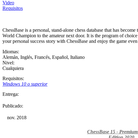
Video
Requisitos
ChessBase is a personal, stand-alone chess database that has become
World Champion to the amateur next door. It is the program of choic
your personal success story with ChessBase and enjoy the game even
Idiomas:
Alemán
,
Inglés
,
Francés
,
Español
,
Italiano
Nivel:
Cualquiera
Requisitos:
Windows 10 o superior
Entrega:
Publicado:
nov. 2018
ChessBase 15 - Premium
Edition 2020