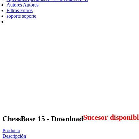
Autores
Autores
Filtros
Filtros
soporte
soporte
Sucesor disponib
ChessBase 15 - Download
Producto
Descripción