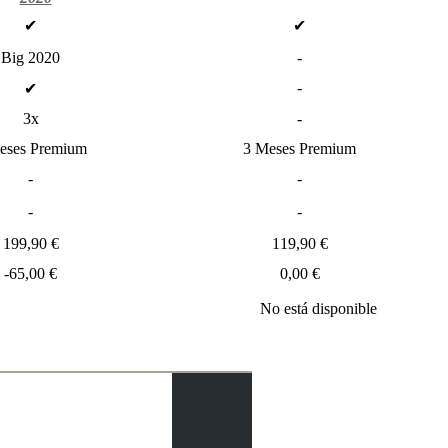
Suscripciones
✔
✔
Otros
Big 2020
-
Ludwig
Boutique
-
✔
Bonos
3x
-
de
regalo
eses Premium
3 Meses Premium
-
-
-
-
199,90 €
119,90 €
-65,00 €
0,00 €
No está disponible