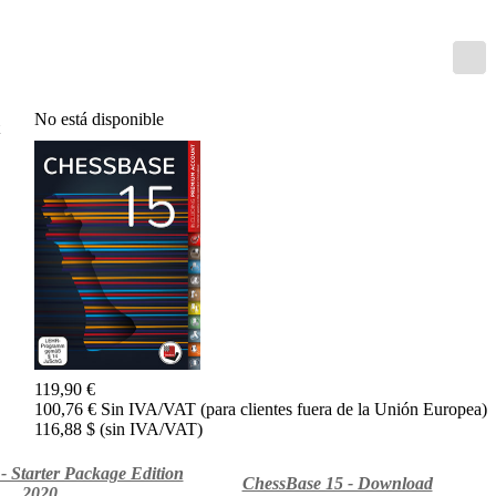
Entrenamiento
Aperturas
Mediojuego
Finales
Master
Class
No está disponible
Campeones
mundiales
El
pequeño
Fritz
Monografías
60
Minutos
FritzTrainer
Primeros
pasos
Productos
119,90 €
principiantes
100,76 € Sin IVA/VAT (para clientes fuera de la Unión Europea)
116,88 $ (sin IVA/VAT)
ChessBase
Magazine
Magazine
- Starter Package Edition
ChessBase 15 - Download
Extra
2020