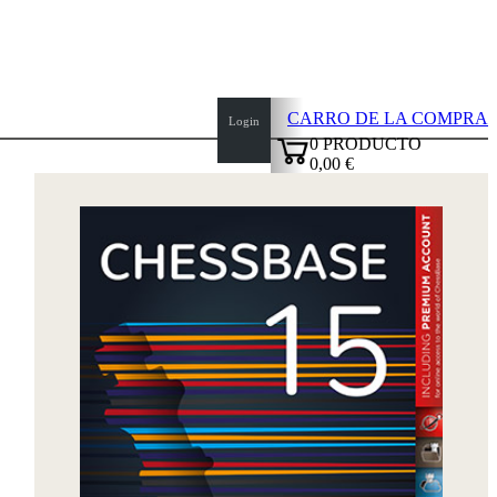
CARRO DE LA COMPRA
Login
0
PRODUCTO
0,00 €
top
✔
of
page
Inicio
Novedades
Autores
Aperturas
Credenciales
TDC
Política
de
privacidad
sobre
nosotros
FAQ
licencias