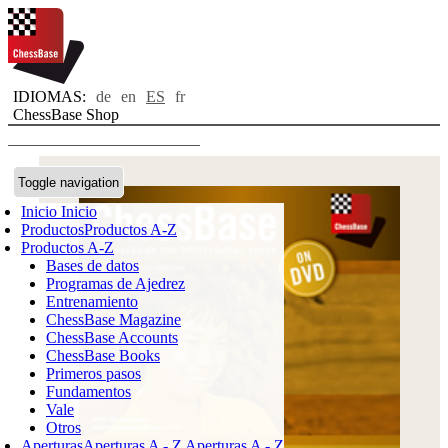
IDIOMAS:
de
en
ES
fr
ChessBase Shop
Toggle navigation
Inicio
Inicio
Productos
Productos A-Z
Productos A-Z
Bases de datos
Programas de Ajedrez
Entrenamiento
ChessBase Magazine
ChessBase Accounts
ChessBase Books
Primeros pasos
Fundamentos
Vale
Otros
Aperturas
Aperturas A - Z
Aperturas A - Z