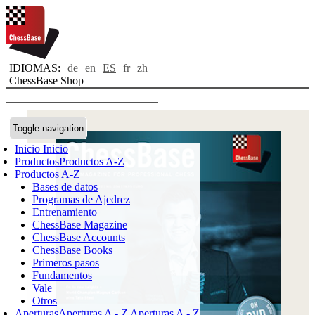
IDIOMAS:
de
en
ES
fr
zh
ChessBase Shop
Toggle navigation
Inicio
Inicio
Productos
Productos A-Z
Productos A-Z
Bases de datos
Programas de Ajedrez
Entrenamiento
ChessBase Magazine
ChessBase Accounts
ChessBase Books
Primeros pasos
Fundamentos
Vale
Otros
Aperturas
Aperturas A - Z
Aperturas A - Z