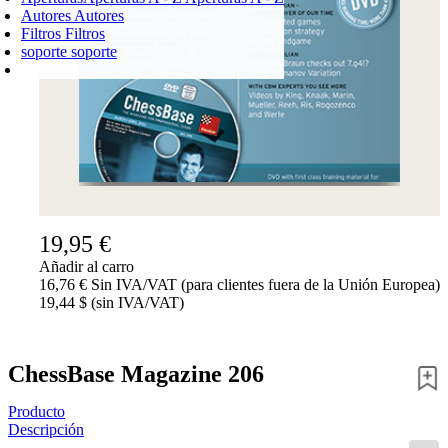
Autores
Autores
Filtros
Filtros
soporte
soporte
CARRO DE LA COMPRA
Login
0
PRODUCTO
0,00 €
✔
19,95 €
Añadir al carro
16,76 € Sin IVA/VAT (para clientes fuera de la Unión Europea)
19,44 $ (sin IVA/VAT)
ChessBase Magazine 206
Producto
Descripción