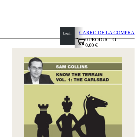
CARRO DE LA COMPRA
Login
0
PRODUCTO
0,00 €
top
✔
of
page
Inicio
Novedades
Autores
Aperturas
Credenciales
TDC
Política
de
privacidad
sobre
nosotros
FAQ
licencias