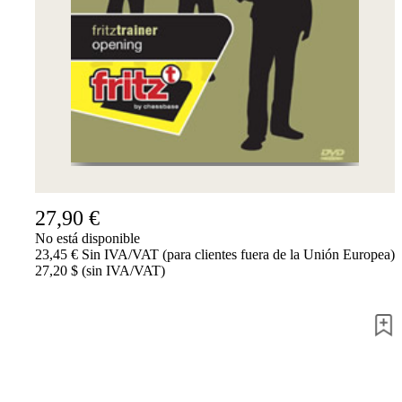
Accessibility
Cookies
Management
Compliance
Hotline
Chessbase
Accounts
Suscripción
Ducados
Programas
de
27,90 €
ajedrez
No está disponible
Fritz
23,45 € Sin IVA/VAT (para clientes fuera de la Unión Europea)
27,20 $ (sin IVA/VAT)
ChessBase
Paquetes
Actualizaciones
Bases
de
datos
CB
packages