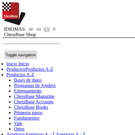
IDIOMAS:
de
en
ES
fr
ChessBase Shop
Toggle navigation
Inicio
Inicio
Productos
Productos A-Z
Productos A-Z
Bases de datos
Programas de Ajedrez
Entrenamiento
ChessBase Magazine
ChessBase Accounts
ChessBase Books
Primeros pasos
Fundamentos
Vale
Otros
Aperturas
Aperturas A - Z
Aperturas A - Z