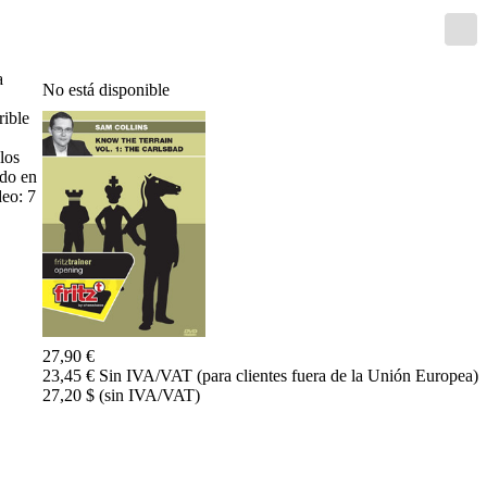
Entrenamiento
Aperturas
Mediojuego
Finales
a
No está disponible
Master
Class
rible
Campeones
mundiales
los
El
ado en
pequeño
deo: 7
Fritz
Monografías
60
Minutos
FritzTrainer
Primeros
pasos
27,90 €
Productos
23,45 € Sin IVA/VAT (para clientes fuera de la Unión Europea)
principiantes
27,20 $ (sin IVA/VAT)
ChessBase
Magazine
Magazine
Extra