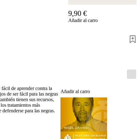
Accessibility
Cookies
9,90 €
Management
Añadir al carro
Compliance
Hotline
Chessbase
Accounts
Suscripción
Ducados
Programas
de
ajedrez
Fritz
fácil de aprender contra la
Añadir al carro
ChessBase
os de ser fácil para las negras
Paquetes
ambién tienen sus recursos,
Actualizaciones
 los tratamientos más
Bases
 defenderse para las negras.
de
datos
CB
packages