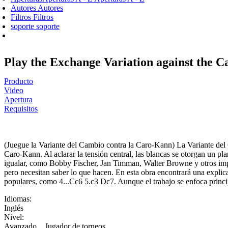
Autores
Autores
Filtros
Filtros
soporte
soporte
Play the Exchange Variation against the 
Producto
Video
Apertura
Requisitos
(Juegue la Variante del Cambio contra la Caro-Kann) La Variante del 
Caro-Kann. Al aclarar la tensión central, las blancas se otorgan un plan
igualar, como Bobby Fischer, Jan Timman, Walter Browne y otros impo
pero necesitan saber lo que hacen. En esta obra encontrará una explica
populares, como 4...Cc6 5.c3 Dc7. Aunque el trabajo se enfoca princi
Idiomas:
Inglés
Nivel:
Avanzado
,
Jugador de torneos