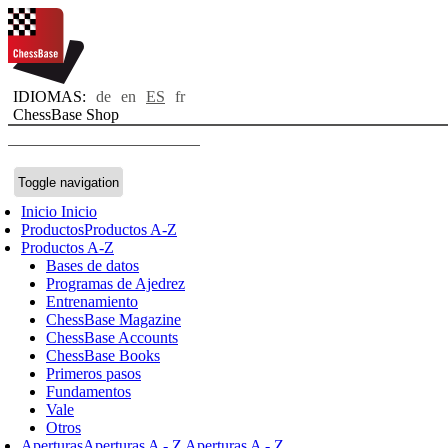
IDIOMAS:
de
en
ES
fr
ChessBase Shop
Toggle navigation
Inicio
Inicio
Productos
Productos A-Z
Productos A-Z
Bases de datos
Programas de Ajedrez
Entrenamiento
ChessBase Magazine
ChessBase Accounts
ChessBase Books
Primeros pasos
Fundamentos
Vale
Otros
Aperturas
Aperturas A - Z
Aperturas A - Z