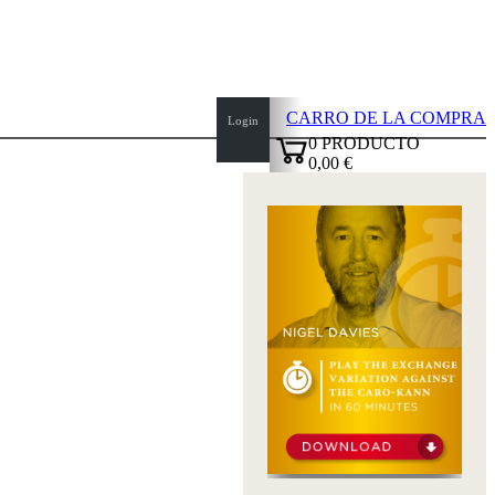
CARRO DE LA COMPRA
Login
0
PRODUCTO
0,00 €
top
✔
of
page
Inicio
Novedades
Autores
Aperturas
Credenciales
TDC
Política
de
privacidad
sobre
nosotros
FAQ
licencias