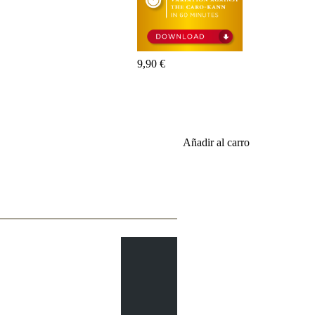
Entrenamiento
Aperturas
Mediojuego
Finales
Master
9,90 €
Class
Campeones
mundiales
El
pequeño
Fritz
Añadir al carro
Monografías
60
Minutos
FritzTrainer
Primeros
pasos
Productos
principiantes
ChessBase
Magazine
Magazine
Extra