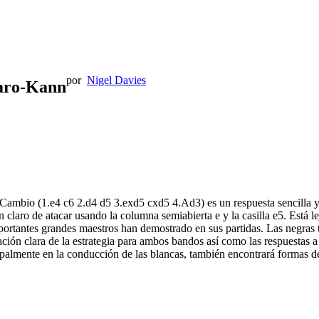
por
Nigel Davies
Caro-Kann
Cambio (1.e4 c6 2.d4 d5 3.exd5 cxd5 4.Ad3) es un respuesta sencilla y 
 claro de atacar usando la columna semiabierta e y la casilla e5. Está lej
rtantes grandes maestros han demostrado en sus partidas. Las negras t
ción clara de la estrategia para ambos bandos así como las respuestas a
palmente en la conducción de las blancas, también encontrará formas de