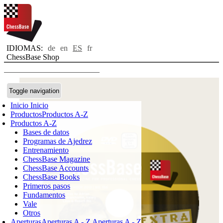
IDIOMAS:
de
en
ES
fr
ChessBase Shop
Toggle navigation
Inicio
Inicio
Productos
Productos A-Z
Productos A-Z
Bases de datos
Programas de Ajedrez
Entrenamiento
ChessBase Magazine
ChessBase Accounts
ChessBase Books
Primeros pasos
Fundamentos
Vale
Otros
Aperturas
Aperturas A - Z
Aperturas A - Z