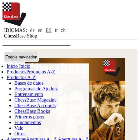
IDIOMAS:
de
en
ES
fr
zh
ChessBase Shop
Toggle navigation
Inicio
Inicio
Productos
Productos A-Z
Productos A-Z
Bases de datos
Programas de Ajedrez
Entrenamiento
ChessBase Magazine
ChessBase Accounts
ChessBase Books
Primeros pasos
Fundamentos
Vale
Otros
Aperturas
Aperturas A - Z
Aperturas A - Z