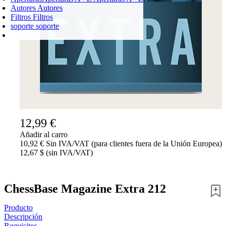
Autores
Autores
Filtros
Filtros
soporte
soporte
CARRO DE LA COMPRA
Login
0
PRODUCTO
0,00 €
✔
12,99 €
Añadir al carro
10,92 € Sin IVA/VAT (para clientes fuera de la Unión Europea)
12,67 $ (sin IVA/VAT)
ChessBase Magazine Extra 212
Producto
Descripción
Requisitos