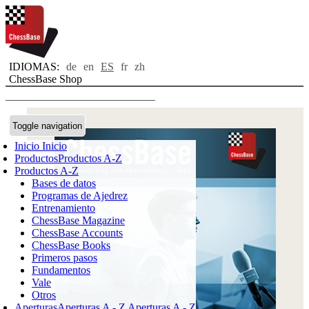
IDIOMAS:
de
en
ES
fr
zh
ChessBase Shop
Toggle navigation
Inicio
Inicio
Productos
Productos A-Z
Productos A-Z
Bases de datos
Programas de Ajedrez
Entrenamiento
ChessBase Magazine
ChessBase Accounts
ChessBase Books
Primeros pasos
Fundamentos
Vale
Otros
Aperturas
Aperturas A - Z
Aperturas A - Z