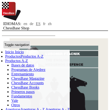
IDIOMAS:
en
de
ES
fr
zh
ChessBase Shop
Toggle navigation
Inicio
Inicio
Productos
Productos A-Z
Productos A-Z
Bases de datos
Programas de Ajedrez
Entrenamiento
ChessBase Magazine
ChessBase Accounts
ChessBase Books
Primeros pasos
Fundamentos
Vale
Otros
Aperturas
Aperturas A - Z
Aperturas A - Z