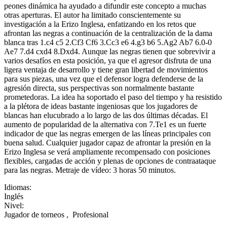
peones dinámica ha ayudado a difundir este concepto a muchas
otras aperturas. El autor ha limitado conscientemente su
investigación a la Erizo Inglesa, enfatizando en los retos que
afrontan las negras a continuación de la centralización de la dama
blanca tras 1.c4 c5 2.Cf3 Cf6 3.Cc3 e6 4.g3 b6 5.Ag2 Ab7 6.0-0
Ae7 7.d4 cxd4 8.Dxd4. Aunque las negras tienen que sobrevivir a
varios desafíos en esta posición, ya que el agresor disfruta de una
ligera ventaja de desarrollo y tiene gran libertad de movimientos
para sus piezas, una vez que el defensor logra defenderse de la
agresión directa, sus perspectivas son normalmente bastante
prometedoras. La idea ha soportado el paso del tiempo y ha resistido
a la plétora de ideas bastante ingeniosas que los jugadores de
blancas han elucubrado a lo largo de las dos últimas décadas. El
aumento de popularidad de la alternativa con 7.Te1 es un fuerte
indicador de que las negras emergen de las líneas principales con
buena salud. Cualquier jugador capaz de afrontar la presión en la
Erizo Inglesa se verá ampliamente recompensado con posiciones
flexibles, cargadas de acción y plenas de opciones de contraataque
para las negras. Metraje de vídeo: 3 horas 50 minutos.
Idiomas:
Inglés
Nivel:
Jugador de torneos
,
Profesional