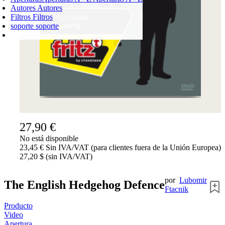
Autores
Autores
Filtros
Filtros
soporte
soporte
CARRO DE LA COMPRA
Login
0
PRODUCTO
0,00 €
✔
27,90 €
No está disponible
23,45 € Sin IVA/VAT (para clientes fuera de la Unión Europea)
27,20 $ (sin IVA/VAT)
por
Lubomir
The English Hedgehog Defence
Ftacnik
Producto
Video
Apertura