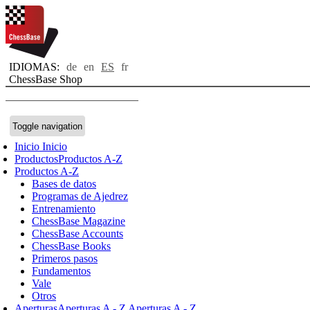
IDIOMAS:
de
en
ES
fr
ChessBase Shop
Toggle navigation
Inicio
Inicio
Productos
Productos A-Z
Productos A-Z
Bases de datos
Programas de Ajedrez
Entrenamiento
ChessBase Magazine
ChessBase Accounts
ChessBase Books
Primeros pasos
Fundamentos
Vale
Otros
Aperturas
Aperturas A - Z
Aperturas A - Z