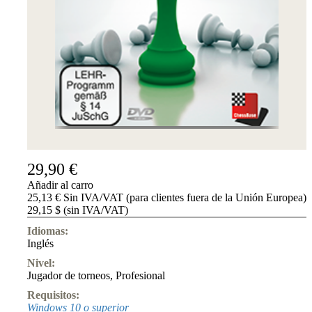
Accessibility
Cookies
Management
Compliance
Hotline
Chessbase
Accounts
Suscripción
Ducados
Programas
de
29,90 €
ajedrez
Añadir al carro
Fritz
25,13 € Sin IVA/VAT (para clientes fuera de la Unión Europea)
29,15 $ (sin IVA/VAT)
ChessBase
Paquetes
Idiomas:
Actualizaciones
Inglés
Bases
de
Nivel:
datos
Jugador de torneos
,
Profesional
CB
Requisitos:
packages
Windows 10 o superior