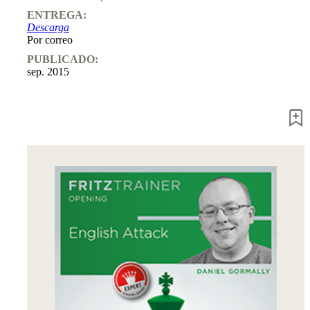
Entrenamiento
ENTREGA:
Aperturas
Descarga
Mediojuego
Por correo
Finales
Master
PUBLICADO:
Class
sep. 2015
Campeones
mundiales
El
pequeño
Fritz
Monografías
60
Minutos
FritzTrainer
Primeros
pasos
Productos
principiantes
ChessBase
Magazine
Magazine
Extra