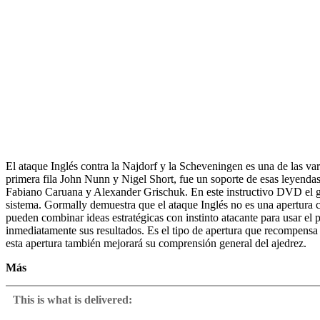
El ataque Inglés contra la Najdorf y la Scheveningen es una de las va
primera fila John Nunn y Nigel Short, fue un soporte de esas leyenda
Fabiano Caruana y Alexander Grischuk. En este instructivo DVD el gr
sistema. Gormally demuestra que el ataque Inglés no es una apertura 
pueden combinar ideas estratégicas con instinto atacante para usar el 
inmediatamente sus resultados. Es el tipo de apertura que recompensa e
esta apertura también mejorará su comprensión general del ajedrez.
Más
• Metraje de vídeo: 7 horas
• Entrenamiento interactivo con comentarios a las respuestas con víd
This is what is delivered:
• Base de datos con más de 50 partidas esenciales
• Incluye ChessBase 12 Reader