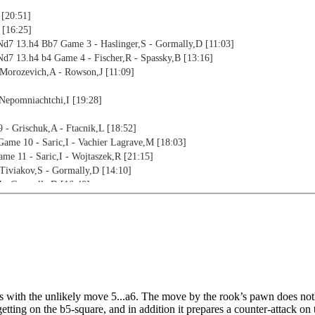
 [20:51]
 [16:25]
Nd7 13.h4 Bb7 Game 3 - Haslinger,S - Gormally,D [11:03]
Nd7 13.h4 b4 Game 4 - Fischer,R - Spassky,B [13:16]
 Morozevich,A - Rowson,J [11:09]
 Nepomniachtchi,I [19:28]
 - Grischuk,A - Ftacnik,L [18:52]
Game 10 - Saric,I - Vachier Lagrave,M [18:03]
me 11 - Saric,I - Wojtaszek,R [21:15]
 Tiviakov,S - Gormally,D [14:10]
J - Gormally,D [16:40]
 - Li,S [16:07]
alov,V [21:04]
lly,D [21:06]
me 17 - Dominguez Perez,L - Amanov,M [19:03]
d3 Rc8 13.Nce2 Be7 Game 18 - Bologan,V - Moreno Carnero,J [16:21]
3 Rc8 13.Nce2 Qc7 Game 19 - Motylev,A - Parligras,M [14:07]
,A - Vachier-Lagrave,M [12:32]
tarts with the unlikely move 5...a6. The move by the rook’s pawn does n
 Gormally,D - Kevlishvili,R [14:23]
 getting on the b5-square, and in addition it prepares a counter-attack o