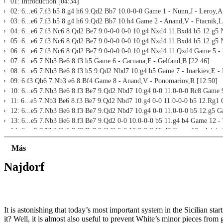
01: Introduction [04:34]
02: 6...e6 7.f3 b5 8.g4 h6 9.Qd2 Bb7 10.0-0-0 Game 1 - Nunn,J - Leroy,A
03: 6...e6 7.f3 b5 8.g4 h6 9.Qd2 Bb7 10.h4 Game 2 - Anand,V - Ftacnik,L
04: 6...e6 7.f3 Nc6 8.Qd2 Be7 9.0-0-0 0-0 10.g4 Nxd4 11.Bxd4 b5 12.g5 
05: 6...e6 7.f3 Nc6 8.Qd2 Be7 9.0-0-0 0-0 10.g4 Nxd4 11.Bxd4 b5 12.g5 
06: 6...e6 7.f3 Nc6 8.Qd2 Be7 9.0-0-0 0-0 10.g4 Nxd4 11.Qxd4 Game 5 -
07: 6...e5 7.Nb3 Be6 8.f3 h5 Game 6 - Caruana,F - Gelfand,B [22:46]
08: 6...e5 7.Nb3 Be6 8.f3 h5 9.Qd2 Nbd7 10.g4 b5 Game 7 - Inarkiev,E -
09: 6.f3 Qb6 7.Nb3 e6 8.Bf4 Game 8 - Anand,V - Ponomariov,R [12:50]
10: 6...e5 7.Nb3 Be6 8.f3 Be7 9.Qd2 Nbd7 10.g4 0-0 11.0-0-0 Rc8 Game 9
11: 6...e5 7.Nb3 Be6 8.f3 Be7 9.Qd2 Nbd7 10.g4 0-0 11.0-0-0 b5 12.Rg1 
12: 6...e5 7.Nb3 Be6 8.f3 Be7 9.Qd2 Nbd7 10.g4 0-0 11.0-0-0 b5 12.g5 Ga
13: 6...e5 7.Nb3 Be6 8.f3 Be7 9.Qd2 0-0 10.0-0-0 b5 11.g4 b4 Game 12 -
14: 6...e5 7.Nb3 Be6 8.f3 Be7 9.Qd2 0-0 10.0-0-0 Nbd7 Game 13 - Adair,
15: 6...e5 7.Nb3 Be6 8.f3 Be7 9.Qd2 0-0 10.0-0-0 a5 Game 14 - Motylev,A
Más
16: 6...e6 7.f3 b5 8.Qd2 b4 9.Na4 Nbd7 10.0-0-0 Game 15 - Leko,P - Top
17: 6...e6 7.f3 b5 8.Qd2 b4 9.Na4 Nbd7 10.g4 Game 16 - Zhou,Y - Gorma
Najdorf
18: 6...e6 7.f3 b5 8.Qd2 Nbd7 9.g4 h6 10.0-0-0 Bb7 11.h4 b4 12.Na4 Ga
19: 6...e6 7.f3 b5 8.Qd2 Nbd7 9.g4 Nb6 10.Qf2 Nfd7 11.0-0-0 Bb7 12.B
20: 6...e6 7.f3 b5 8.Qd2 Nbd7 9.0-0-0 Bb7 10.g4 Nb6 11.Qf2 Nfd7 12.Bd
21: 6...e6 7.f3 b5 8.Qd2 Nbd7 9.g4 h6 10.0-0-0 b4 Game 20 - Morozevich
It is astonishing that today’s most important system in the Sicilian s
22: 6...e6 7.f3 b5 8.Qd2 Nbd7 9.0-0-0 Bb710.g4 Rc8 11.g5 Nh5 Game 21 -
it? Well, it is almost also useful to prevent White’s minor pieces from
Test positions