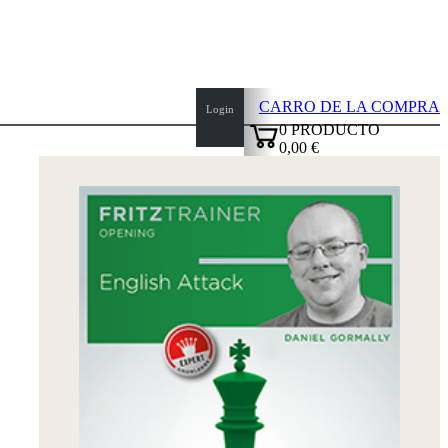
CARRO DE LA COMPRA
Login
0
PRODUCTO
0,00 €
top
✔
of
page
Inicio
Novedades
Autores
Aperturas
Credenciales
TDC
Política
de
privacidad
sobre
nosotros
FAQ
licencias