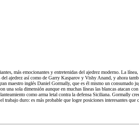
riantes, más emocionantes y entretenidas del ajedrez moderno. La línea,
s del ajedrez así como de Garry Kasparov y Vishy Anand, y ahora tambi
an maestro inglés Daniel Gormally, que es él mismo un consumado jugad
con una sola dimensión aunque en muchas líneas las blancas atacan con
planteamiento como arma letal contra la defensa Siciliana. Gormally cree
l trabajo duro: es más probable que logre posiciones interesantes que co
eo