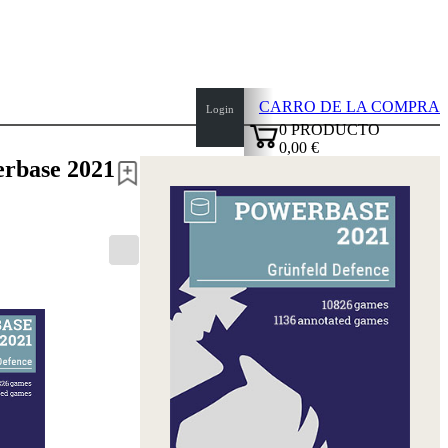
CARRO DE LA COMPRA
Login
0
PRODUCTO
0,00 €
top
erbase 2021
✔
of
page
Inicio
Novedades
Autores
Aperturas
Credenciales
TDC
Política
de
privacidad
sobre
nosotros
FAQ
licencias