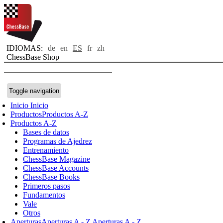
IDIOMAS:
de
en
ES
fr
zh
ChessBase Shop
Toggle navigation
Inicio
Inicio
Productos
Productos A-Z
Productos A-Z
Bases de datos
Programas de Ajedrez
Entrenamiento
ChessBase Magazine
ChessBase Accounts
ChessBase Books
Primeros pasos
Fundamentos
Vale
Otros
Aperturas
Aperturas A - Z
Aperturas A - Z