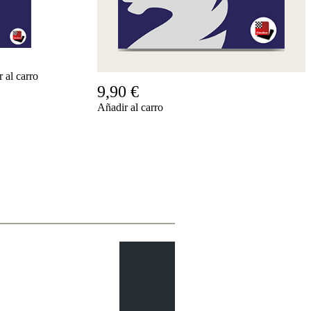
Accessibility
Cookies
Management
Compliance
Hotline
 al carro
Chessbase
9,90 €
Accounts
Añadir al carro
Suscripción
Ducados
Programas
de
ajedrez
Fritz
ChessBase
Paquetes
Actualizaciones
Bases
de
datos
CB
packages