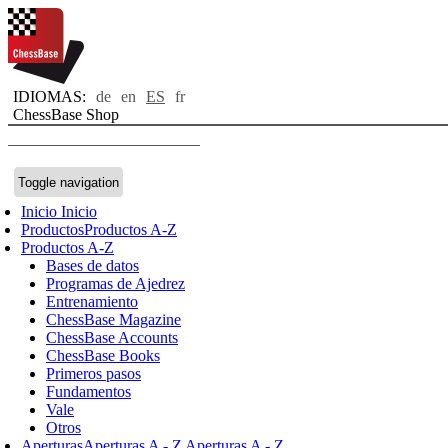
IDIOMAS:
de
en
ES
fr
ChessBase Shop
Toggle navigation
Inicio
Inicio
Productos
Productos A-Z
Productos A-Z
Bases de datos
Programas de Ajedrez
Entrenamiento
ChessBase Magazine
ChessBase Accounts
ChessBase Books
Primeros pasos
Fundamentos
Vale
Otros
Aperturas
Aperturas A - Z
Aperturas A - Z