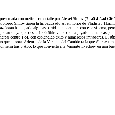
resentada con meticuloso detalle por Alexei Shirov (3...a6 4.Aa4 Cf6 
 propio Shirov quien la ha bautizado así en honor de Vladislav Tkachi
akstán has jugado algunas partidas importantes con este sistema, per
propio autor, ya que desde 1996 Shirov no solo ha jugado numerosas part
incipal contra 1.e4, con espléndido éxito y numerosos imitadores. El sú
to que atesora. Además de la Variante del Cambio (a la que Shirov tam
ión seria tras 3.Ab5, lo que convierte a la Variante Tkachiev en una bu