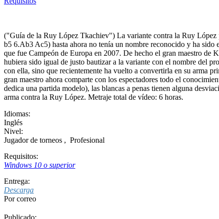
Requisitos
("Guía de la Ruy López Tkachiev") La variante contra la Ruy López p
b5 6.Ab3 Ac5) hasta ahora no tenía un nombre reconocido y ha sido el
que fue Campeón de Europa en 2007. De hecho el gran maestro de Kaz
hubiera sido igual de justo bautizar a la variante con el nombre del 
con ella, sino que recientemente ha vuelto a convertirla en su arma pr
gran maestro ahora comparte con los espectadores todo el conocimien
dedica una partida modelo), las blancas a penas tienen alguna desviac
arma contra la Ruy López. Metraje total de vídeo: 6 horas.
Idiomas:
Inglés
Nivel:
Jugador de torneos
,
Profesional
Requisitos:
Windows 10 o superior
Entrega:
Descarga
Por correo
Publicado: