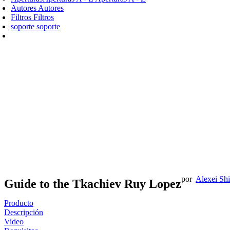
Autores
Autores
Filtros
Filtros
soporte
soporte
por
Alexei Sh
Guide to the Tkachiev Ruy Lopez
Producto
Descripción
Video