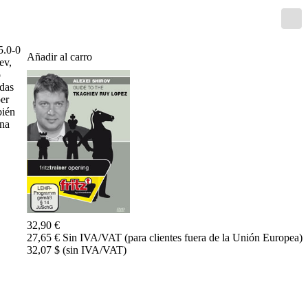
Entrenamiento
Aperturas
Mediojuego
Finales
5.0-0
Añadir al carro
Master
ev,
Class
o
Campeones
idas
mundiales
per
El
bién
pequeño
ena
Fritz
Monografías
60
Minutos
FritzTrainer
Primeros
pasos
32,90 €
Productos
27,65 € Sin IVA/VAT (para clientes fuera de la Unión Europea)
principiantes
32,07 $ (sin IVA/VAT)
ChessBase
Magazine
Magazine
Extra