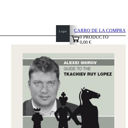
CARRO DE LA COMPRA
Login
0
PRODUCTO
0,00 €
top
✔
of
page
Inicio
Novedades
Autores
Aperturas
Credenciales
TDC
Política
de
privacidad
sobre
nosotros
FAQ
licencias