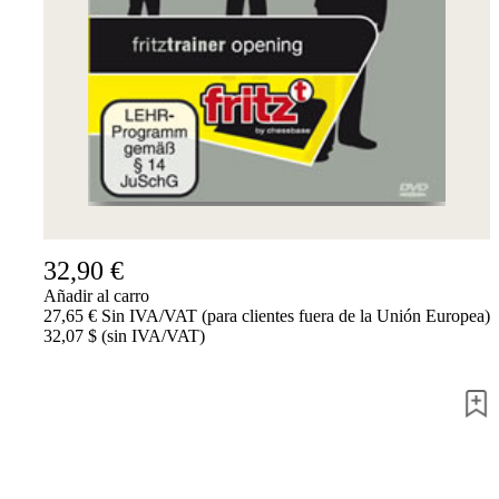
Accessibility
Cookies
Management
Compliance
Hotline
Chessbase
Accounts
Suscripción
Ducados
Programas
de
32,90 €
ajedrez
Añadir al carro
Fritz
27,65 € Sin IVA/VAT (para clientes fuera de la Unión Europea)
32,07 $ (sin IVA/VAT)
ChessBase
Paquetes
Actualizaciones
Bases
de
datos
CB
packages