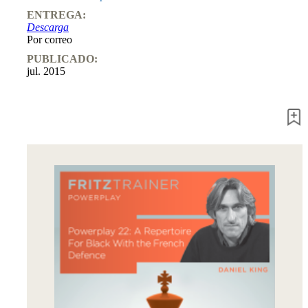
Entrenamiento
ENTREGA:
Aperturas
Descarga
Mediojuego
Por correo
Finales
Master
PUBLICADO:
Class
jul. 2015
Campeones
mundiales
El
pequeño
Fritz
Monografías
60
Minutos
FritzTrainer
Primeros
pasos
Productos
principiantes
ChessBase
Magazine
Magazine
Extra