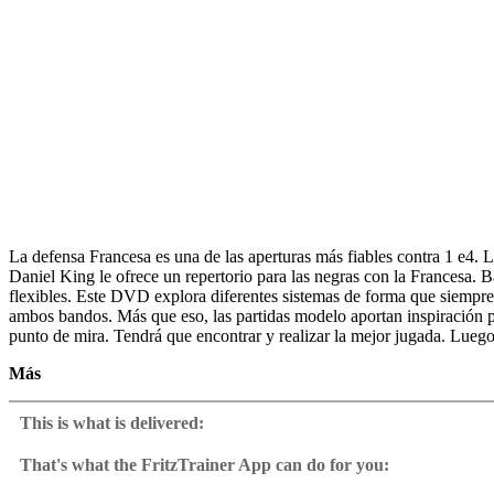
La defensa Francesa es una de las aperturas más fiables contra 1 e4. 
Daniel King le ofrece un repertorio para las negras con la Francesa. B
flexibles. Este DVD explora diferentes sistemas de forma que siempre 
ambos bandos. Más que eso, las partidas modelo aportan inspiración p
punto de mira. Tendrá que encontrar y realizar la mejor jugada. Lueg
Más
• Repertorio completo para las negras con la Francesa
• Adecuado para jugadores de club
This is what is delivered:
• Partidas modelo con estrategia típica de mediojuego
• Teoría puesta al día
That's what the FritzTrainer App can do for you:
• Metraje de vídeo: 4 horas 43 minutos
Fritztrainer App for Windows
• Entrenamiento interactivo con comentarios a las respuestas con víde
Available as download or on DVD