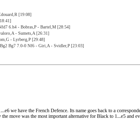
 Edouard,R [19:08]
[18:41]
fd7 6.h4 - Bobras,P - Bartel,M [28:54]
valoro,A - Sumets,A [26:31]
om,G - Lyrberg,P [29:48]
Bg2 Bg7 7.0-0 Nf6 - Giri,A - Svidler,P [23:03]
...e6 we have the French Defence. Its name goes back to a correspond
 the move was the most important alternative for Black to 1...e5 and eve