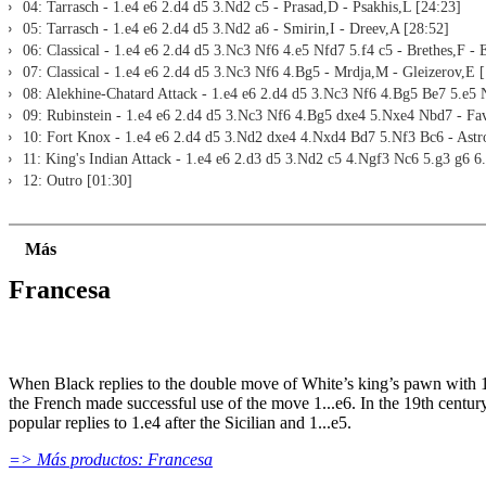
04: Tarrasch - 1.e4 e6 2.d4 d5 3.Nd2 c5 - Prasad,D - Psakhis,L [24:23]
05: Tarrasch - 1.e4 e6 2.d4 d5 3.Nd2 a6 - Smirin,I - Dreev,A [28:52]
06: Classical - 1.e4 e6 2.d4 d5 3.Nc3 Nf6 4.e5 Nfd7 5.f4 c5 - Brethes,F -
07: Classical - 1.e4 e6 2.d4 d5 3.Nc3 Nf6 4.Bg5 - Mrdja,M - Gleizerov,E 
08: Alekhine-Chatard Attack - 1.e4 e6 2.d4 d5 3.Nc3 Nf6 4.Bg5 Be7 5.e5 N
09: Rubinstein - 1.e4 e6 2.d4 d5 3.Nc3 Nf6 4.Bg5 dxe4 5.Nxe4 Nbd7 - Fa
10: Fort Knox - 1.e4 e6 2.d4 d5 3.Nd2 dxe4 4.Nxd4 Bd7 5.Nf3 Bc6 - Astr
11: King's Indian Attack - 1.e4 e6 2.d3 d5 3.Nd2 c5 4.Ngf3 Nc6 5.g3 g6 6.
12: Outro [01:30]
Más
Francesa
When Black replies to the double move of White’s king’s pawn with 1
the French made successful use of the move 1...e6. In the 19th century
popular replies to 1.e4 after the Sicilian and 1...e5.
=> Más productos: Francesa