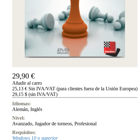
Accessibility
Cookies
Management
Compliance
Hotline
Chessbase
Accounts
Suscripción
Ducados
Programas
de
29,90 €
ajedrez
Añadir al carro
Fritz
25,13 € Sin IVA/VAT (para clientes fuera de la Unión Europea)
29,15 $ (sin IVA/VAT)
ChessBase
Paquetes
Idiomas:
Actualizaciones
Alemán
,
Inglés
Bases
de
Nivel:
datos
Avanzado
,
Jugador de torneos
,
Profesional
CB
Requisitos:
packages
Windows 10 o superior