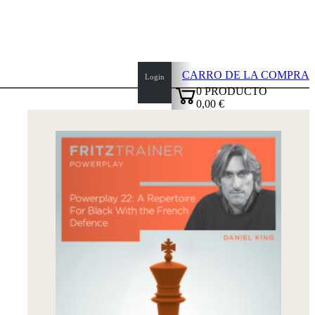
CARRO DE LA COMPRA
Login
0
PRODUCTO
0,00 €
top
✔
of
page
Inicio
Novedades
Autores
Aperturas
Credenciales
TDC
Política
de
privacidad
sobre
nosotros
FAQ
licencias