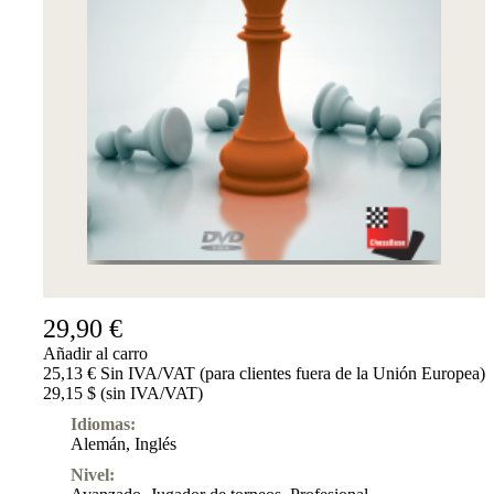
Suscripciones
Otros
Ludwig
Boutique
Bonos
de
regalo
29,90 €
Añadir al carro
25,13 € Sin IVA/VAT (para clientes fuera de la Unión Europea)
29,15 $ (sin IVA/VAT)
Idiomas:
Alemán
,
Inglés
Nivel: