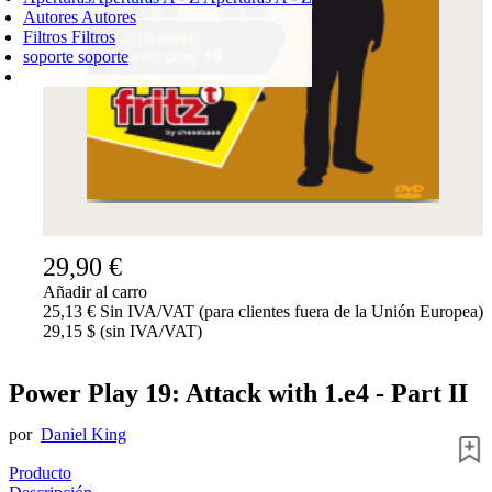
Autores
Autores
Filtros
Filtros
soporte
soporte
CARRO DE LA COMPRA
Login
0
PRODUCTO
0,00 €
✔
29,90 €
Añadir al carro
25,13 € Sin IVA/VAT (para clientes fuera de la Unión Europea)
29,15 $ (sin IVA/VAT)
Power Play 19: Attack with 1.e4 - Part II
por
Daniel King
Producto