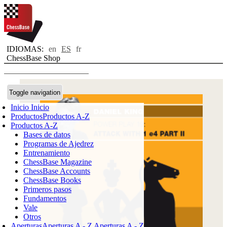
IDIOMAS:
en
ES
fr
ChessBase Shop
Toggle navigation
Inicio
Inicio
Productos
Productos A-Z
Productos A-Z
Bases de datos
Programas de Ajedrez
Entrenamiento
ChessBase Magazine
ChessBase Accounts
ChessBase Books
Primeros pasos
Fundamentos
Vale
Otros
Aperturas
Aperturas A - Z
Aperturas A - Z