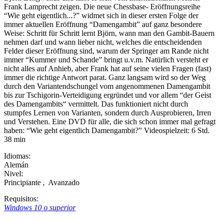
Frank Lamprecht zeigen. Die neue Chessbase- Eröffnungsreihe
“Wie geht eigentlich...?” widmet sich in dieser ersten Folge der
immer aktuellen Eröffnung “Damengambit” auf ganz besondere
Weise: Schritt für Schritt lernt Björn, wann man den Gambit-Bauern
nehmen darf und wann lieber nicht, welches die entscheidenden
Felder dieser Eröffnung sind, warum der Springer am Rande nicht
immer “Kummer und Schande” bringt u.v.m. Natürlich versteht er
nicht alles auf Anhieb, aber Frank hat auf seine vielen Fragen (fast)
immer die richtige Antwort parat. Ganz langsam wird so der Weg
durch den Variantendschungel vom angenommenen Damengambit
bis zur Tschigorin-Verteidigung ergründet und vor allem “der Geist
des Damengambits“ vermittelt. Das funktioniert nicht durch
stumpfes Lernen von Varianten, sondern durch Ausprobieren, Irren
und Verstehen. Eine DVD für alle, die sich schon immer mal gefragt
haben: “Wie geht eigentlich Damengambit?” Videospielzeit: 6 Std.
38 min
Idiomas:
Alemán
Nivel:
Principiante
,
Avanzado
Requisitos:
Windows 10 o superior