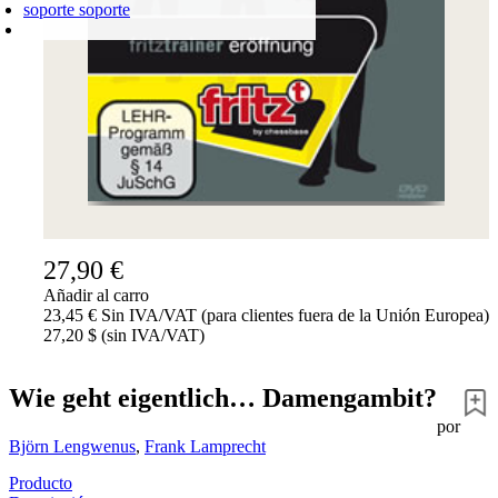
soporte
soporte
CARRO DE LA COMPRA
Login
0
PRODUCTO
0,00 €
✔
27,90 €
Añadir al carro
23,45 € Sin IVA/VAT (para clientes fuera de la Unión Europea)
27,20 $ (sin IVA/VAT)
Wie geht eigentlich… Damengambit?
por
Björn Lengwenus
,
Frank Lamprecht
Producto