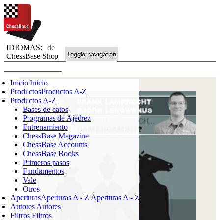
IDIOMAS:
de
Toggle navigation
ChessBase Shop
Inicio
Inicio
Productos
Productos A-Z
Productos A-Z
Bases de datos
Programas de Ajedrez
Entrenamiento
ChessBase Magazine
ChessBase Accounts
ChessBase Books
Primeros pasos
Fundamentos
Vale
Otros
Aperturas
Aperturas A - Z
Aperturas A - Z
Autores
Autores
Filtros
Filtros