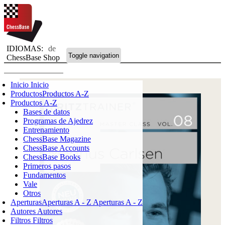
IDIOMAS:
de
Toggle navigation
ChessBase Shop
Inicio
Inicio
Productos
Productos A-Z
Productos A-Z
Bases de datos
Programas de Ajedrez
Entrenamiento
ChessBase Magazine
ChessBase Accounts
ChessBase Books
Primeros pasos
Fundamentos
Vale
Otros
Aperturas
Aperturas A - Z
Aperturas A - Z
Autores
Autores
Filtros
Filtros