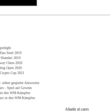
potlight
Tata Steel 2019
, Shamkir 2019
rway Chess 2020
lling Open 2020
 Crypto Cup 2021
- selten gespielte Antworten
arz - Spiel auf Gewinn
ß in den WM-Kämpfen
warz in den WM-Kämpfen
Añadir al carro