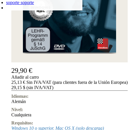
soporte
soporte
CARRO DE LA COMPRA
Login
0
PRODUCTO
0,00 €
✔
29,90 €
Añadir al carro
25,13 € Sin IVA/VAT (para clientes fuera de la Unión Europea)
29,15 $ (sin IVA/VAT)
Idiomas:
Alemán
Nivel:
Cualquiera
Requisitos:
Windows 10 o superior, Mac OS X (solo descarga)