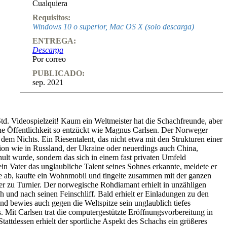
Cualquiera
Requisitos:
Windows 10 o superior, Mac OS X (solo descarga)
ENTREGA:
Descarga
Por correo
PUBLICADO:
sep. 2021
td. Videospielzeit! Kaum ein Weltmeister hat die Schachfreunde, aber
ne Öffentlichkeit so entzückt wie Magnus Carlsen. Der Norweger
dem Nichts. Ein Riesentalent, das nicht etwa mit den Strukturen einer
on wie in Russland, der Ukraine oder neuerdings auch China,
hult wurde, sondern das sich in einem fast privaten Umfeld
ein Vater das unglaubliche Talent seines Sohnes erkannte, meldete er
e ab, kaufte ein Wohnmobil und tingelte zusammen mit der ganzen
er zu Turnier. Der norwegische Rohdiamant erhielt in unzähligen
h und nach seinen Feinschliff. Bald erhielt er Einladungen zu den
nd bewies auch gegen die Weltspitze sein unglaublich tiefes
. Mit Carlsen trat die computergestützte Eröffnungsvorbereitung in
tattdessen erhielt der sportliche Aspekt des Schachs ein größeres