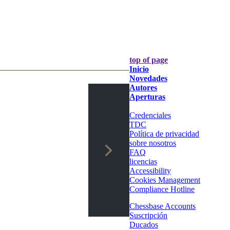
top of page
Inicio
Novedades
Autores
Aperturas
Credenciales
TDC
Política de privacidad
sobre nosotros
FAQ
licencias
Accessibility
Cookies Management
Compliance Hotline
Chessbase Accounts
Suscripción
Ducados