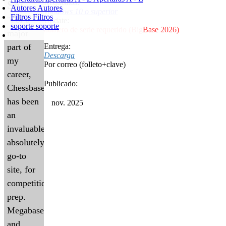
Requisitos:
So:
Autores
Autores
Windows 10 o superior
Filtros
Filtros
"For a
Update:
soporte
soporte
número de serie requerido (BigBase 2026)
major
part of
Entrega:
Descarga
my
Por correo (folleto+clave)
career,
Publicado:
Chessbase
has been
nov. 2025
an
invaluable,
absolutely
go-to
site, for
competition
prep.
Megabase
and