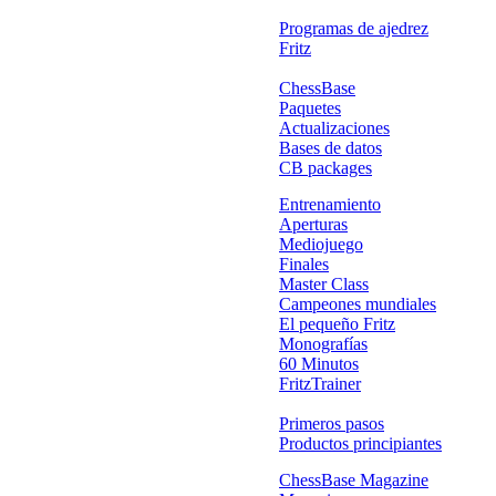
Programas de ajedrez
Fritz
ChessBase
Paquetes
Actualizaciones
Bases de datos
CB packages
Entrenamiento
Aperturas
Mediojuego
Finales
Master Class
Campeones mundiales
El pequeño Fritz
Monografías
60 Minutos
FritzTrainer
Primeros pasos
Productos principiantes
ChessBase Magazine