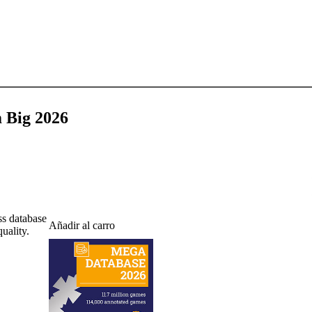
 Big 2026
s database
Añadir al carro
uality.