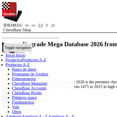
IDIOMAS:
de
en
ES
fr
zh
ChessBase Shop
Upgrade Mega Database 2026 from
Toggle navigation
Producto
Inicio
Inicio
Descripción
Productos
Productos A-Z
Requisitos
Productos A-Z
Bases de datos
Programas de Ajedrez
Entrenamiento
The ChessBase Mega Database 2026 is the premiere ches
ChessBase Magazine
with over 11.7 million games from 1475 to 2025 in high q
ChessBase Accounts
ChessBase Books
Idiomas:
Primeros pasos
Alemán
,
Inglés
Fundamentos
GM
Nivel:
Vale
Cualquiera
Wesley
Otros
Aperturas
Aperturas A - Z
Aperturas A - Z