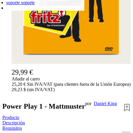
soporte
soporte
CARRO DE LA COMPRA
Login
0
PRODUCTO
0,00 €
✔
29,99 €
Añadir al carro
25,20 € Sin IVA/VAT (para clientes fuera de la Unión Europea)
29,23 $ (sin IVA/VAT)
por
Daniel King
Power Play 1 - Mattmuster
Producto
Descripción
Requisitos