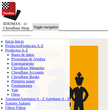
IDIOMAS:
de
Toggle navigation
ChessBase Shop
Inicio
Inicio
Productos
Productos A-Z
Productos A-Z
Bases de datos
Programas de Ajedrez
Entrenamiento
ChessBase Magazine
ChessBase Accounts
ChessBase Books
Primeros pasos
Fundamentos
Vale
Otros
Aperturas
Aperturas A - Z
Aperturas A - Z
Autores
Autores
Filtros
Filtros