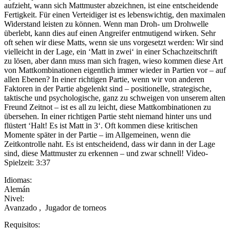
aufzieht, wann sich Mattmuster abzeichnen, ist eine entscheidende
Fertigkeit. Für einen Verteidiger ist es lebenswichtig, den maximalen
Widerstand leisten zu können. Wenn man Droh- um Drohwelle
überlebt, kann dies auf einen Angreifer entmutigend wirken. Sehr
oft sehen wir diese Matts, wenn sie uns vorgesetzt werden: Wir sind
vielleicht in der Lage, ein ‘Matt in zwei‘ in einer Schachzeitschrift
zu lösen, aber dann muss man sich fragen, wieso kommen diese Art
von Mattkombinationen eigentlich immer wieder in Partien vor – auf
allen Ebenen? In einer richtigen Partie, wenn wir von anderen
Faktoren in der Partie abgelenkt sind – positionelle, strategische,
taktische und psychologische, ganz zu schweigen von unserem alten
Freund Zeitnot – ist es all zu leicht, diese Mattkombinationen zu
übersehen. In einer richtigen Partie steht niemand hinter uns und
flüstert ‘Halt! Es ist Matt in 3‘. Oft kommen diese kritischen
Momente später in der Partie – im Allgemeinen, wenn die
Zeitkontrolle naht. Es ist entscheidend, dass wir dann in der Lage
sind, diese Mattmuster zu erkennen – und zwar schnell! Video-
Spielzeit: 3:37
Idiomas:
Alemán
Nivel:
Avanzado
,
Jugador de torneos
Requisitos: