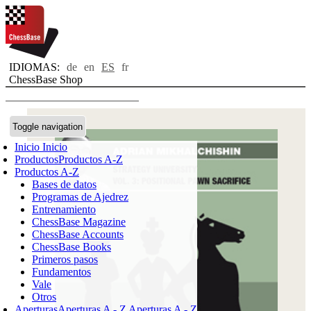
IDIOMAS:
de
en
ES
fr
ChessBase Shop
Toggle navigation
Inicio
Inicio
Productos
Productos A-Z
Productos A-Z
Bases de datos
Programas de Ajedrez
Entrenamiento
ChessBase Magazine
ChessBase Accounts
ChessBase Books
Primeros pasos
Fundamentos
Vale
Otros
Aperturas
Aperturas A - Z
Aperturas A - Z