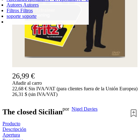
Autores
Autores
Filtros
Filtros
soporte
soporte
CARRO DE LA COMPRA
Login
0
PRODUCTO
0,00 €
✔
26,99 €
Añadir al carro
22,68 € Sin IVA/VAT (para clientes fuera de la Unión Europea)
26,31 $ (sin IVA/VAT)
por
Nigel Davies
The closed Sicilian
Producto
Descripción
Apertura