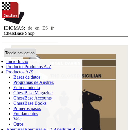
IDIOMAS:
de
en
ES
fr
ChessBase Shop
Toggle navigation
Inicio
Inicio
Productos
Productos A-Z
Productos A-Z
Bases de datos
Programas de Ajedrez
Entrenamiento
ChessBase Magazine
ChessBase Accounts
ChessBase Books
Primeros pasos
Fundamentos
Vale
Otros
Aperturas
Aperturas A - Z
Aperturas A - Z