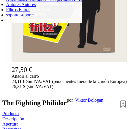
Autores
Autores
Filtros
Filtros
soporte
soporte
CARRO DE LA COMPRA
Login
0
PRODUCTO
0,00 €
✔
27,50 €
Añadir al carro
23,11 € Sin IVA/VAT (para clientes fuera de la Unión Europea)
26,81 $ (sin IVA/VAT)
por
Viktor Bologan
The Fighting Philidor
Producto
Descripción
Apertura