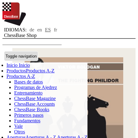
IDIOMAS:
de
en
ES
fr
ChessBase Shop
Toggle navigation
Inicio
Inicio
Productos
Productos A-Z
Productos A-Z
Bases de datos
Programas de Ajedrez
Entrenamiento
ChessBase Magazine
ChessBase Accounts
ChessBase Books
Primeros pasos
Fundamentos
Vale
Otros
Aperturas
Aperturas A - Z
Aperturas A - Z