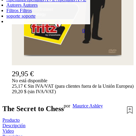
Autores
Autores
Filtros
Filtros
soporte
soporte
0
CARRO DE LA COMPRA
Login
0
PRODUCTO
0,00 €
✔
29,95 €
No está disponible
25,17 € Sin IVA/VAT (para clientes fuera de la Unión Europea)
29,20 $ (sin IVA/VAT)
por
Maurice Ashley
The Secret to Chess
Producto
Descripción
Video