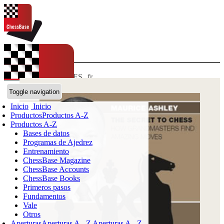
IDIOMAS:
de
en
ES
fr
ChessBase Shop
Toggle navigation
Inicio
Inicio
Productos
Productos A-Z
Productos A-Z
Bases de datos
Programas de Ajedrez
Entrenamiento
ChessBase Magazine
ChessBase Accounts
ChessBase Books
Primeros pasos
Fundamentos
Vale
Otros
Aperturas
Aperturas A - Z
Aperturas A - Z