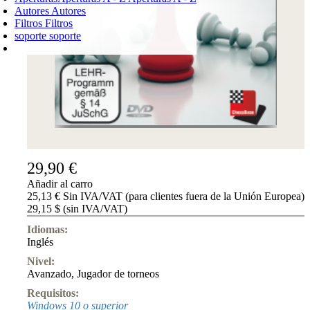
Autores
Autores
Filtros
Filtros
soporte
soporte
CARRO DE LA COMPRA
Login
0
PRODUCTO
0,00 €
✔
29,90 €
Añadir al carro
25,13 € Sin IVA/VAT (para clientes fuera de la Unión Europea)
29,15 $ (sin IVA/VAT)
Idiomas:
Inglés
Nivel:
Avanzado
,
Jugador de torneos
Requisitos:
Windows 10 o superior