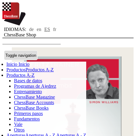
IDIOMAS:
de
en
ES
fr
ChessBase Shop
Toggle navigation
Inicio
Inicio
Productos
Productos A-Z
Productos A-Z
Bases de datos
Programas de Ajedrez
Entrenamiento
ChessBase Magazine
ChessBase Accounts
ChessBase Books
Primeros pasos
Fundamentos
Vale
Otros
Aperturas
Aperturas A - Z
Aperturas A - Z