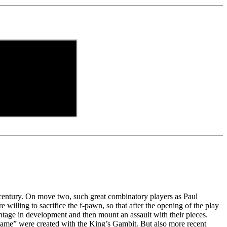
nfoque muy popular entre las negras.
nt exercises and key positions, the user has to enter the solution. With
e notation
d directly.
.
orage in the game
e WebApp Opening with autoplay, memorize variations and practise
eplayed on the analysis board
 own repertoire
e transferred to the ChessBase WebApp Fritz-online. In a match
y play the new opening.
e analysis
century. On move two, such great combinatory players as Paul
ling to sacrifice the f-pawn, so that after the opening of the play
ntage in development and then mount an assault with their pieces.
ame” were created with the King’s Gambit. But also more recent