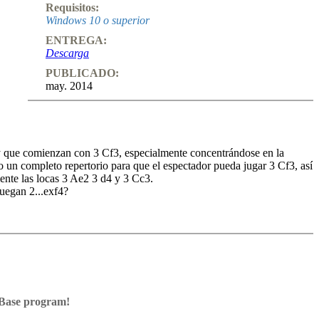
Requisitos:
Windows 10 o superior
ENTREGA:
Descarga
PUBLICADO:
may. 2014
ey que comienzan con 3 Cf3, especialmente concentrándose en la
o un completo repertorio para que el espectador pueda jugar 3 Cf3, así
nte las locas 3 Ae2 3 d4 y 3 Cc3.
uegan 2...exf4?
 5 Axf4!? Una forma loca e interesante de sacrificar una pieza contra
d4 Ag7 5 Cc3 d6 6 g3!
s demás variantes.
ssBase program!
 3 d4 y 3 Cc3.
Base program with board graphics, notation and a large function bar
s into your own repertoire (in WebApp Opening or in ChessBase)