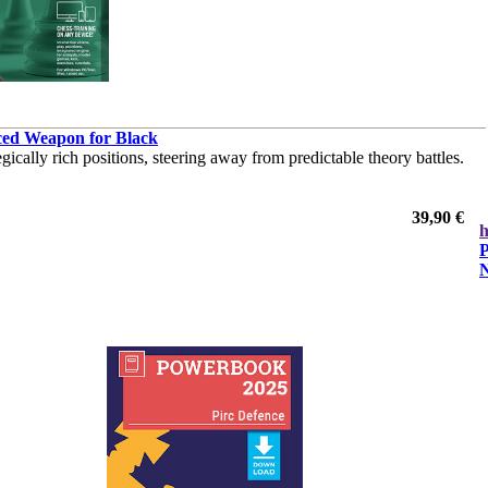
ced Weapon for Black
ically rich positions, steering away from predictable theory battles.
39,90 €
h
P
N