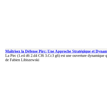
Maîtrisez la Défense Pirc: Une Approche Stratégique et Dyna
La Pirc (1.e4 d6 2.d4 Cf6 3.Cc3 g6) est une ouverture dynamique qui
de Fabien Libiszewski