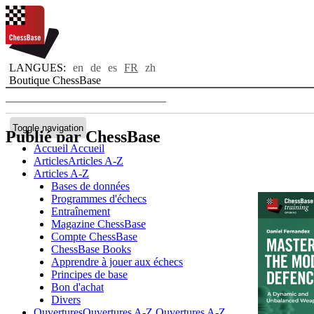
LANGUES:
en
de
es
FR
zh
Boutique ChessBase
Toggle navigation
Publié par ChessBase
Accueil
Accueil
Articles
Articles A-Z
Articles A-Z
Bases de données
Programmes d'échecs
Entraînement
Magazine ChessBase
Compte ChessBase
ChessBase Books
Apprendre à jouer aux échecs
Principes de base
Bon d'achat
Divers
Ouvertures
Ouvertures A-Z
Ouvertures A-Z