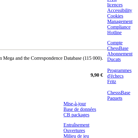
licences
Accessibility
Cookies
Management
Compliance
Hotline
Compte
ChessBase
Abonnement
rom Mega and the Correspondence Database (115 000).
Ducats
Programmes
9,90 €
d'échecs
Fritz
ChesssBase
Paquets
Mise-à-jour
Base de données
CB packages
Entraînement
Ouvertures
Milieu de jeu