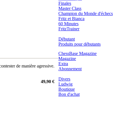
Finales
Master Class
Champion du Monde d'échecs
Fritz et Bianca
60 Minutes
FritzTrainer
Débutant
Produits pour débutants
ChessBase Magazine
Magazine
Extra
contester de manière agressive.
Abonnement
Divers
49,90 €
Ludwig
Boutique
Bon d'achat