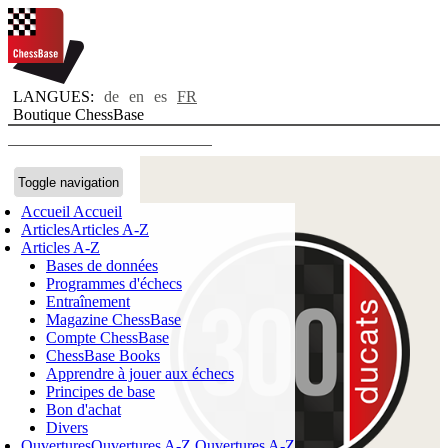
LANGUES:
de
en
es
FR
Boutique ChessBase
Toggle navigation
Accueil
Accueil
Articles
Articles A-Z
Articles A-Z
Bases de données
Programmes d'échecs
Entraînement
Magazine ChessBase
Compte ChessBase
ChessBase Books
Apprendre à jouer aux échecs
Principes de base
Bon d'achat
Divers
Ouvertures
Ouvertures A-Z
Ouvertures A-Z