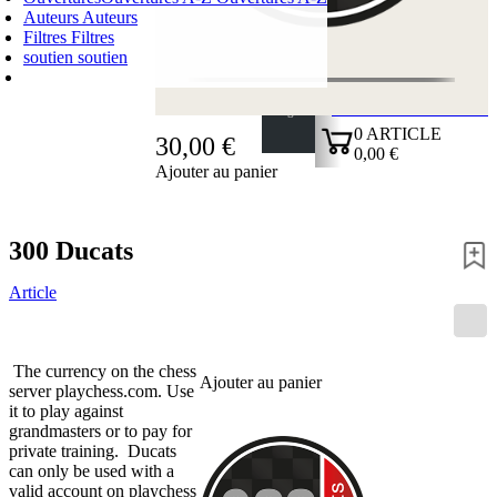
Auteurs
Auteurs
Filtres
Filtres
soutien
soutien
PANIER D'ACHATS
Login
0
ARTICLE
30,00 €
0,00 €
Ajouter au panier
✔
300 Ducats
Article
The currency on the chess
Ajouter au panier
server playchess.com. Use
it to play against
grandmasters or to pay for
private training. Ducats
can only be used with a
valid account on playchess