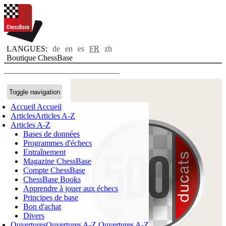
LANGUES:
de
en
es
FR
zh
Boutique ChessBase
Toggle navigation
Accueil
Accueil
Articles
Articles A-Z
Articles A-Z
Bases de données
Programmes d'échecs
Entraînement
Magazine ChessBase
Compte ChessBase
ChessBase Books
Apprendre à jouer aux échecs
Principes de base
Bon d'achat
Divers
Ouvertures
Ouvertures A-Z
Ouvertures A-Z