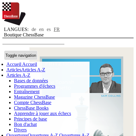
LANGUES:
de
en
es
FR
Boutique ChessBase
Toggle navigation
Accueil
Accueil
Articles
Articles A-Z
Articles A-Z
Bases de données
Programmes d'échecs
Entraînement
Magazine ChessBase
Compte ChessBase
ChessBase Books
Apprendre à jouer aux échecs
Principes de base
Bon d'achat
Divers
Ouvertures
Ouvertures A-Z
Ouvertures A-Z