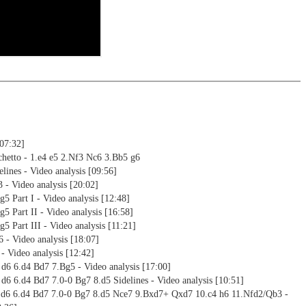
nd actively play the new opening.
alysis
ion and diagrams (for worksheets)
[07:32]
chetto - 1.e4 e5 2.Nf3 Nc6 3.Bb5 g6
elines - Video analysis [09:56]
3 - Video analysis [20:02]
g5 Part I - Video analysis [12:48]
g5 Part II - Video analysis [16:58]
g5 Part III - Video analysis [11:21]
6 - Video analysis [18:07]
 - Video analysis [12:42]
 d6 6.d4 Bd7 7.Bg5 - Video analysis [17:00]
 d6 6.d4 Bd7 7.0-0 Bg7 8.d5 Sidelines - Video analysis [10:51]
4 d6 6.d4 Bd7 7.0-0 Bg7 8.d5 Nce7 9.Bxd7+ Qxd7 10.c4 h6 11.Nfd2/Qb3 -