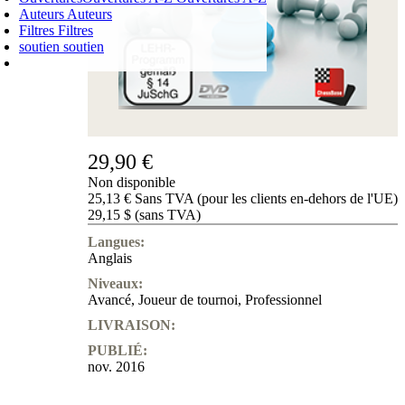
Auteurs
Auteurs
Filtres
Filtres
soutien
soutien
PANIER D'ACHATS
Login
0
ARTICLE
0,00 €
✔
29,90 €
Non disponible
25,13 € Sans TVA (pour les clients en-dehors de l'UE)
29,15 $ (sans TVA)
Langues:
Anglais
Niveaux:
Avancé
,
Joueur de tournoi
,
Professionnel
LIVRAISON:
PUBLIÉ:
nov. 2016