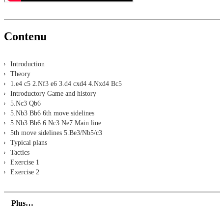
Contenu
Introduction
Theory
1.e4 c5 2.Nf3 e6 3.d4 cxd4 4.Nxd4 Bc5
Introductory Game and history
5.Nc3 Qb6
5.Nb3 Bb6 6th move sidelines
5.Nb3 Bb6 6.Nc3 Ne7 Main line
5th move sidelines 5.Be3/Nb5/c3
Typical plans
Tactics
Exercise 1
Exercise 2
Plus…