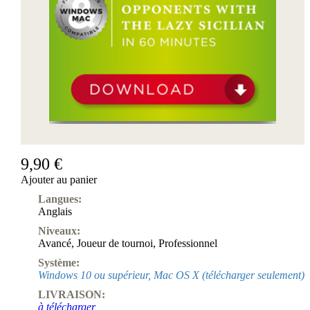
Produits
pour
débutants
ChessBase
Magazine
Magazine
Extra
Abonnement
Divers
Ludwig
Boutique
9,90 €
Bon
Ajouter au panier
d'achat
Langues:
Anglais
Niveaux:
Avancé
,
Joueur de tournoi
,
Professionnel
Système:
Windows 10 ou supérieur, Mac OS X (télécharger seulement)
LIVRAISON:
à télécharger