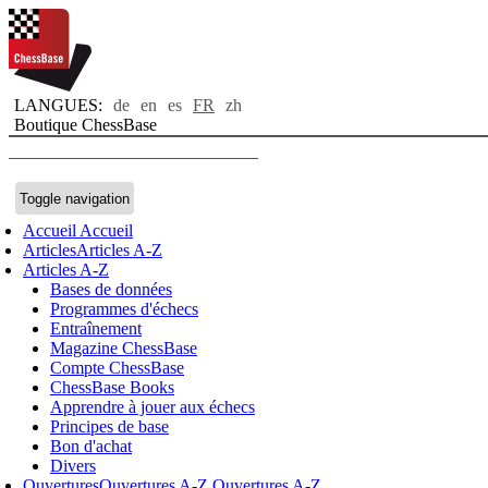
LANGUES:
de
en
es
FR
zh
Boutique ChessBase
Toggle navigation
Accueil
Accueil
Articles
Articles A-Z
Articles A-Z
Bases de données
Programmes d'échecs
Entraînement
Magazine ChessBase
Compte ChessBase
ChessBase Books
Apprendre à jouer aux échecs
Principes de base
Bon d'achat
Divers
Ouvertures
Ouvertures A-Z
Ouvertures A-Z