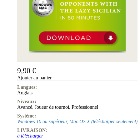
de
nous
FAQ
licences
Accessibility
Cookies
Management
Compliance
Hotline
Compte
ChessBase
9,90 €
Abonnement
Ducats
Ajouter au panier
Langues:
Programmes
Anglais
d'échecs
Fritz
Niveaux:
Avancé
,
Joueur de tournoi
,
Professionnel
ChesssBase
Système:
Paquets
Windows 10 ou supérieur, Mac OS X (télécharger seulement)
Mise-
à-
LIVRAISON:
jour
à télécharger
Base