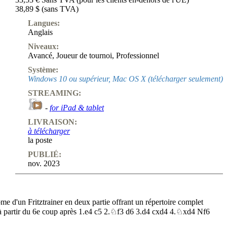
38,89 $ (sans TVA)
Langues:
Anglais
Niveaux:
Avancé
,
Joueur de tournoi
,
Professionnel
Système:
Windows 10 ou supérieur, Mac OS X (télécharger seulement)
STREAMING:
-
for iPad & tablet
LIVRAISON:
à télécharger
la poste
PUBLIÉ:
nov. 2023
ome d'un Fritztrainer en deux partie offrant un répertoire complet
 à partir du 6e coup après 1.e4 c5 2.♘f3 d6 3.d4 cxd4 4.♘xd4 Nf6