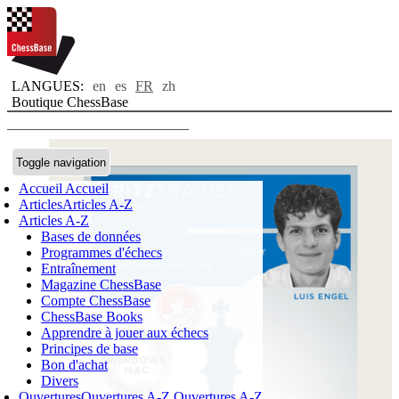
LANGUES:
en
es
FR
zh
Boutique ChessBase
Toggle navigation
Accueil
Accueil
Articles
Articles A-Z
Articles A-Z
Bases de données
Programmes d'échecs
Entraînement
Magazine ChessBase
Compte ChessBase
ChessBase Books
Apprendre à jouer aux échecs
Principes de base
Bon d'achat
Divers
Ouvertures
Ouvertures A-Z
Ouvertures A-Z