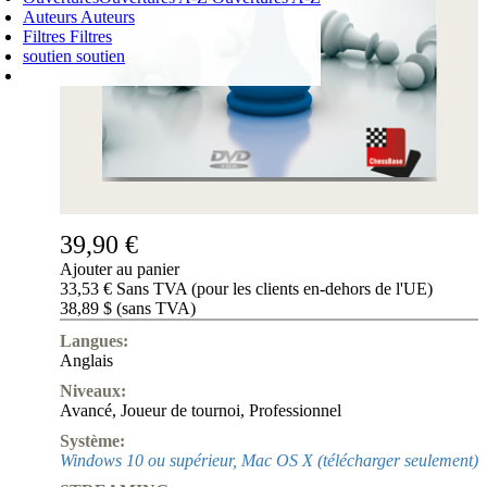
Auteurs
Auteurs
Filtres
Filtres
soutien
soutien
PANIER D'ACHATS
Login
0
ARTICLE
0,00 €
✔
39,90 €
Ajouter au panier
33,53 € Sans TVA (pour les clients en-dehors de l'UE)
38,89 $ (sans TVA)
Langues:
Anglais
Niveaux:
Avancé
,
Joueur de tournoi
,
Professionnel
Système:
Windows 10 ou supérieur, Mac OS X (télécharger seulement)