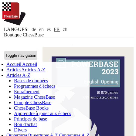
LANGUES:
de
en
es
FR
zh
Boutique ChessBase
Toggle navigation
Accueil
Accueil
Articles
Articles A-Z
Articles A-Z
Bases de données
Programmes d'échecs
Entraînement
Magazine ChessBase
Compte ChessBase
ChessBase Books
Apprendre à jouer aux échecs
Principes de base
Bon d'achat
Divers
Ouvertures
Ouvertures A-Z
Ouvertures A-Z