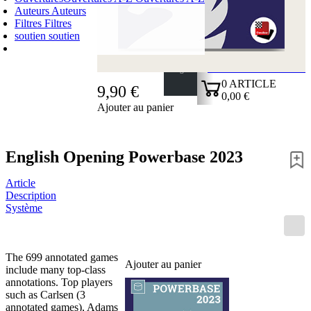
Auteurs
Auteurs
Filtres
Filtres
soutien
soutien
PANIER D'ACHATS
Login
0
ARTICLE
9,90 €
0,00 €
Ajouter au panier
✔
English Opening Powerbase 2023
Article
Description
Système
The 699 annotated games
Ajouter au panier
include many top-class
annotations. Top players
such as Carlsen (3
annotated games), Adams