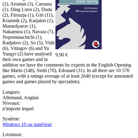
(2), Aronian (3), Caruana
(1), Ding Liren (2), Duda
(2), Firouzja (1), Giri (11),
Kramnik (2), Karjakin (1),
Mamedyarov (1),
Nakamura (1), Navara (7),
Nepomniachtchi (1),
Radjabov (2), So (5), Vidit
(6), Vitiugov (6) and Yu
Yangyi (2) have analysed
9,90 €
their own games and in
addition we have the comments by experts in the English Opening
like Marin (148), Stohl (70), Edouard (31). In all there are 10 570
games, with a ratings average of at least 2640 (except for annotated
games and games played by specialists).
Langues:
Allemand
,
Anglais
Niveaux:
n'importe lequel
Système:
Windows 10 ou supérieur
Livraison: