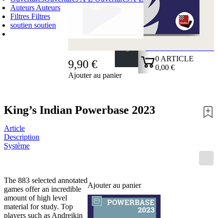
Auteurs
Auteurs
Filtres
Filtres
soutien
soutien
PANIER D'ACHATS
Login
0
ARTICLE
9,90 €
0,00 €
Ajouter au panier
✔
King’s Indian Powerbase 2023
Article
Description
Système
The 883 selected annotated
Ajouter au panier
games offer an incredible
amount of high level
material for study. Top
players such as Andreikin