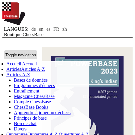
LANGUES:
de
en
es
FR
zh
Boutique ChessBase
Toggle navigation
Accueil
Accueil
Articles
Articles A-Z
Articles A-Z
Bases de données
Programmes d'échecs
Entraînement
Magazine ChessBase
Compte ChessBase
ChessBase Books
Apprendre à jouer aux échecs
Principes de base
Bon d'achat
Divers
Ouvertures
Ouvertures A-Z
Ouvertures A-Z