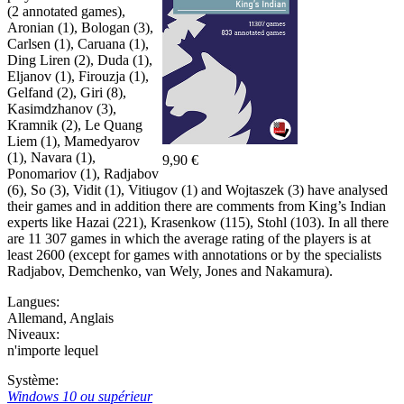
(2 annotated games),
Aronian (1), Bologan (3),
Carlsen (1), Caruana (1),
Ding Liren (2), Duda (1),
Eljanov (1), Firouzja (1),
Gelfand (2), Giri (8),
Kasimdzhanov (3),
Kramnik (2), Le Quang
Liem (1), Mamedyarov
(1), Navara (1),
9,90 €
Ponomariov (1), Radjabov
(6), So (3), Vidit (1), Vitiugov (1) and Wojtaszek (3) have analysed
their games and in addition there are comments from King’s Indian
experts like Hazai (221), Krasenkow (115), Stohl (103). In all there
are 11 307 games in which the average rating of the players is at
least 2600 (except for games with annotations or by the specialists
Radjabov, Demchenko, van Wely, Jones and Nakamura).
Langues:
Allemand
,
Anglais
Niveaux:
n'importe lequel
Système:
Windows 10 ou supérieur