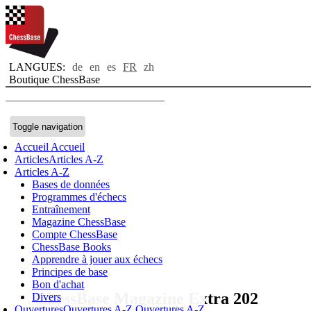
LANGUES:
de
en
es
FR
zh
Boutique ChessBase
Toggle navigation
Accueil
Accueil
Articles
Articles A-Z
Articles A-Z
Bases de données
Programmes d'échecs
Entraînement
Magazine ChessBase
Compte ChessBase
ChessBase Books
Apprendre à jouer aux échecs
Principes de base
Bon d'achat
ChessBase Magazine Extra 202
Divers
Ouvertures
Ouvertures A-Z
Ouvertures A-Z