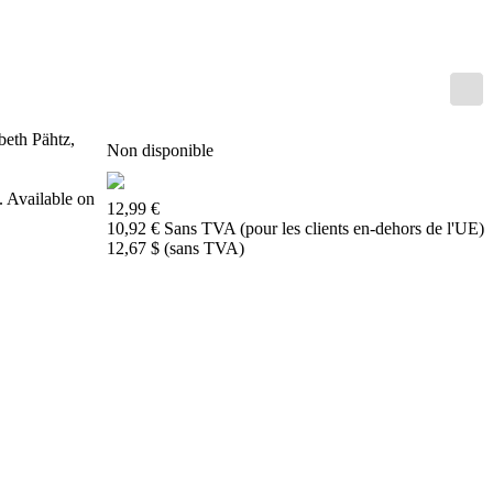
de
nous
FAQ
licences
Accessibility
Cookies
Management
beth Pähtz,
Non disponible
Compliance
Hotline
. Available on
12,99 €
Compte
10,92 € Sans TVA (pour les clients en-dehors de l'UE)
ChessBase
12,67 $ (sans TVA)
Abonnement
Ducats
Programmes
d'échecs
Fritz
ChesssBase
Paquets
Mise-
à-
jour
Base