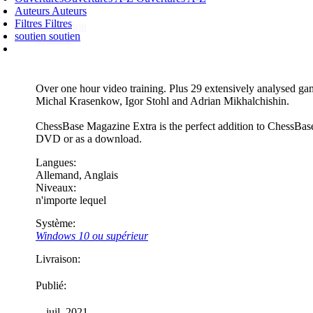
Auteurs
Auteurs
Article
Filtres
Filtres
Description
soutien
soutien
Système
Over one hour video training. Plus 29 extensively analysed g
Michal Krasenkow, Igor Stohl and Adrian Mikhalchishin.
ChessBase Magazine Extra is the perfect addition to ChessBase
DVD or as a download.
Langues:
Allemand
,
Anglais
Niveaux:
n'importe lequel
Système:
Windows 10 ou supérieur
Livraison:
Publié:
juil. 2021