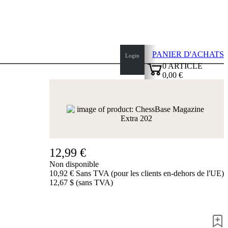
PANIER D'ACHATS
Login
0
ARTICLE
0,00 €
haut
✔
de
page
Page
d'accueil
Nouveautés
Auteurs
Ouvertures
12,99 €
Mentions
Non disponible
légales
10,92 € Sans TVA (pour les clients en-dehors de l'UE)
CGV
12,67 $ (sans TVA)
Politique
de
confidentialité
à
propos