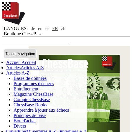
LANGUES:
de
en
es
FR
zh
Boutique ChessBase
Toggle navigation
Accueil
Accueil
Articles
Articles A-Z
Articles A-Z
Bases de données
Programmes d'échecs
Entraînement
Magazine ChessBase
Compte ChessBase
ChessBase Books
Apprendre à jouer aux échecs
Principes de base
Bon d'achat
Divers
Ouvertures
Ouvertures A-Z
Ouvertures A-Z