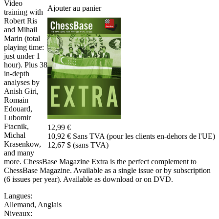
Video
Ajouter au panier
training with
Robert Ris
and Mihail
Marin (total
playing time:
just under 1
hour). Plus 38
in-depth
analyses by
Anish Giri,
Romain
Edouard,
Lubomir
Ftacnik,
12,99 €
Michal
10,92 € Sans TVA (pour les clients en-dehors de l'UE)
Krasenkow,
12,67 $ (sans TVA)
and many
more. ChessBase Magazine Extra is the perfect complement to
ChessBase Magazine. Available as a single issue or by subscription
(6 issues per year). Available as download or on DVD.
Langues:
Allemand
,
Anglais
Niveaux: