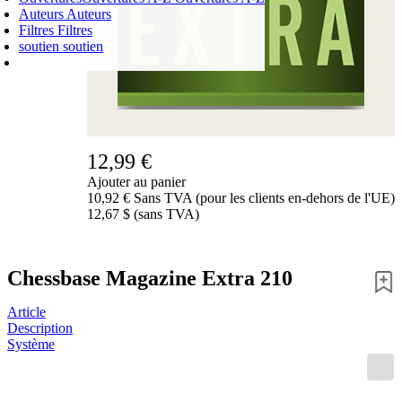
Auteurs
Auteurs
Filtres
Filtres
soutien
soutien
PANIER D'ACHATS
Login
0
ARTICLE
0,00 €
✔
12,99 €
Ajouter au panier
10,92 € Sans TVA (pour les clients en-dehors de l'UE)
12,67 $ (sans TVA)
Chessbase Magazine Extra 210
Article
Description
Système