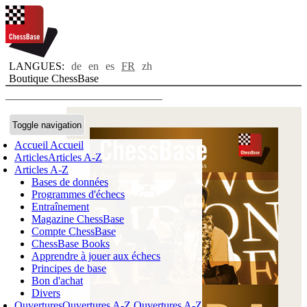
LANGUES:
de
en
es
FR
zh
Boutique ChessBase
Toggle navigation
Accueil
Accueil
Articles
Articles A-Z
Articles A-Z
Bases de données
Programmes d'échecs
Entraînement
Magazine ChessBase
Compte ChessBase
ChessBase Books
Apprendre à jouer aux échecs
Principes de base
Bon d'achat
Divers
Ouvertures
Ouvertures A-Z
Ouvertures A-Z