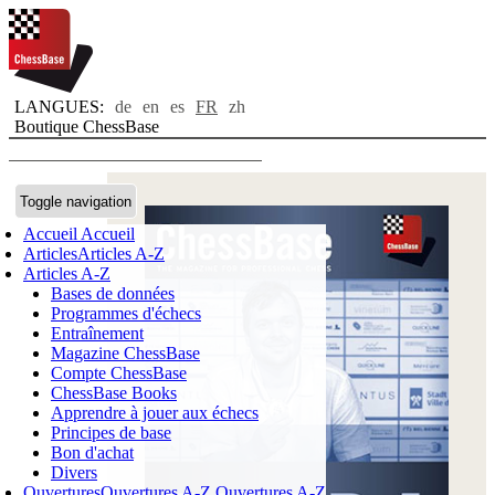
LANGUES:
de
en
es
FR
zh
Boutique ChessBase
Toggle navigation
Accueil
Accueil
Articles
Articles A-Z
Articles A-Z
Bases de données
Programmes d'échecs
Entraînement
Magazine ChessBase
Compte ChessBase
ChessBase Books
Apprendre à jouer aux échecs
Principes de base
Bon d'achat
Divers
Ouvertures
Ouvertures A-Z
Ouvertures A-Z