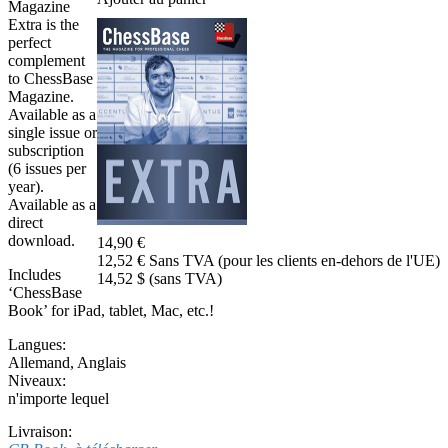
Magazine
Extra is the
perfect
complement
to ChessBase
Magazine.
Available as a
single issue or
subscription
(6 issues per
year).
Available as a
direct
download.
14,90 €
12,52 € Sans TVA (pour les clients en-dehors de l'UE)
Includes
14,52 $ (sans TVA)
‘ChessBase
Book’ for iPad, tablet, Mac, etc.!
Langues:
Allemand
,
Anglais
Niveaux:
n'importe lequel
Livraison: